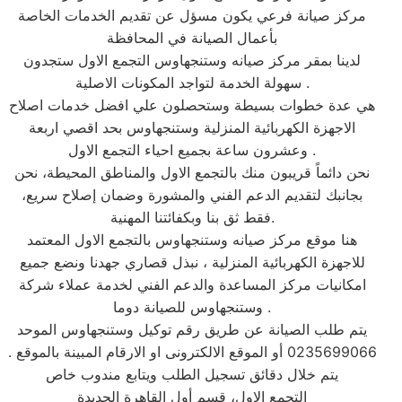
مركز صيانة فرعي يكون مسؤل عن تقديم الخدمات الخاصة
بأعمال الصيانة في المحافظة
لدينا بمقر مركز صيانه وستنجهاوس التجمع الاول ستجدون
سهولة الخدمة لتواجد المكونات الاصلية .
هي عدة خطوات بسيطة وستحصلون علي افضل خدمات اصلاح
الاجهزة الكهربائية المنزلية وستنجهاوس بحد اقصي اربعة
وعشرون ساعة بجميع احياء التجمع الاول .
نحن دائماً قريبون منك بالتجمع الاول والمناطق المحيطة، نحن
بجانبك لتقديم الدعم الفني والمشورة وضمان إصلاح سريع،
فقط ثق بنا وبكفائتنا المهنية.
هنا موقع مركز صيانه وستنجهاوس بالتجمع الاول المعتمد
للاجهزة الكهربائية المنزلية ، نبذل قصاري جهدنا ونضع جميع
امكانيات مركز المساعدة والدعم الفني لخدمة عملاء شركة
وستنجهاوس للصيانة دوما .
يتم طلب الصيانة عن طريق رقم توكيل وستنجهاوس الموحد
0235699066 أو الموقع الالكترونى او الارقام المبينة بالموقع .
يتم خلال دقائق تسجيل الطلب ويتابع مندوب خاص
التجمع الاول، قسم أول القاهرة الجديدة