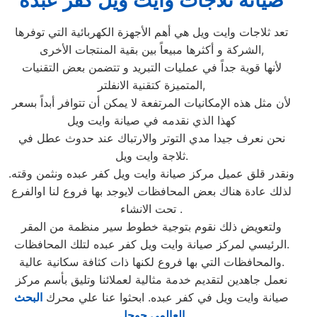
صيانة ثلاجات وايت ويل كفر عبده
تعد ثلاجات وايت ويل هي أهم الأجهزة الكهربائية التي توفرها
الشركة و أكثرها مبيعاً بين بقية المنتجات الأخرى,
لأنها قوية جداً في عمليات التبريد و تتضمن بعض التقنيات
المتميزة كتقنية الانفلتر,
لأن مثل هذه الإمكانيات المرتفعة لا يمكن أن تتوافر أبداً بسعر
كهذا الذي نقدمه في صيانة وايت ويل
نحن نعرف جيدا مدي التوتر والارتباك عند حدوث عطل في
ثلاجة وايت ويل.
ونقدر قلق عميل مركز صيانة وايت ويل كفر عبده ونثمن وقته.
لذلك عادة هناك بعض المحافظات لايوجد بها فروع لنا اوالفرع
تحت الانشاء .
ولتعويض ذلك نقوم بتوجية خطوط سير منظمة من المقر
الرئيسي لمركز صيانة وايت ويل كفر عبده لتلك المحافظات.
والمحافظات التي بها فروع لكنها ذات كثافة سكانية عالية.
نعمل جاهدين لتقديم خدمة مثالية لعملائنا وتليق بأسم مركز
صيانة وايت ويل في كفر عبده. ابحثوا عنا علي محرك
البحث
العالمي جوجل