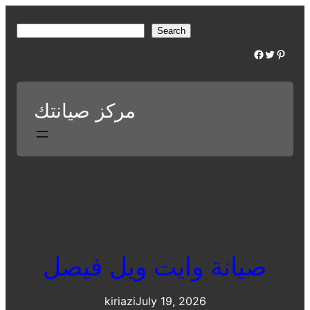
Skip
to
S
Search
content
e
Facebook
Twitter
Pinterest
a
r
c
مركز صيانتك
h
صيانة وايت ويل فيصل
kiriazi
July 19, 2026