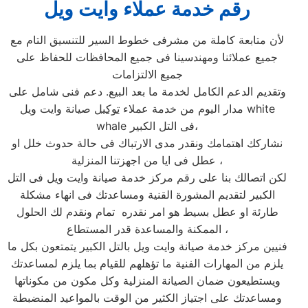
رقم خدمة عملاء وايت ويل
لأن متابعة كاملة من مشرفى خطوط السير للتنسيق التام مع
جميع عملائنا ومهندسينا فى جميع المحافظات للحفاظ على
جميع الالتزامات
وتقديم الدعم الكامل لخدمة ما بعد البيع. دعم فنى شامل على
مدار اليوم من خدمة عملاء
توكيل
صيانة وايت ويل white
whale فى التل الكبير،
نشاركك اهتمامك ونقدر مدى الارتباك فى حالة حدوث خلل او
عطل فى ايا من اجهزتنا المنزلية ،
لكن اتصالك بنا على رقم مركز خدمة صيانة وايت ويل فى التل
الكبير لتقديم المشورة القنية ومساعدتك فى انهاء مشكلة
طارئة او عطل بسيط هو امر نقدره تمام ونقدم لك الحلول
الممكنة والمساعدة قدر المستطاع ،
فنيين مركز خدمة صيانة وايت ويل بالتل الكبير يتمتعون بكل ما
يلزم من المهارات الفنية ما تؤهلهم للقيام بما يلزم لمساعدتك
ويستطيعون ضمان الصيانة المنزلية وكل مكون من مكوناتها
ومساعدتك على اجتياز الكثير من الوقت بالمواعيد المنضبطة