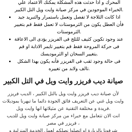
المحرك و اذا حدثت هذه المشكلة يمكنك الاعتماد علي
الخبراء الموجودين في مركز صيانة وايت ويل التل الكبير.
اذا كانت الثلاجة لا تفصل وتعمل باستمرار والتبريد جيد
فأن العطل يكون من الثرموستات لا تعمل فقط قم بتغيير
الثرموستات.
عند وجود تكوين كثيف للثلج فى الفريزر يؤدى الى الاعاقة
فى حركة المروحة فقط قم بتغيير تايمر الاذابة او قم
بتغيير السخان او الثرموديسك.
فى حالة وجود ثقب فى الفريزر فأنه يكون بهذا الشكل
تالف ولابد من تغييره.
صيانة ديب فريزر وايت ويل في التل الكبير
لأن صيانة ديب فريزر وايت ويل بالتل الكبير ، الديب فريزر
وايت ويل غني عن التعريف فائق الجودة دائما ما تبهرنا بموديلات
فريدة و مختلفة التقنية عن مثيلاتها انها وايت ويل.
انت الان تتعامل مع خبراء من مركز صيانة وايت ويل للديب
فريزر في مصر ،
شرفونا بالزيارة او اتصلوا نصلكم لعمل الخدمة المنزلية و