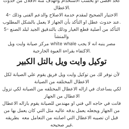
كحد اقصى او بحسب الاستخدام والهدف منه الاقلال من حدوث
الاعطال.
4- الاختيار الصحيح لمقدم خدمة الاصلاح والدعم الفنى وذلك
عند حدوث عطل او التأكد بأن الجهاز لا يعمل بالشكل المطلوب.
5- التأكد من أصلية قطع الغيار وذلك بالتدقيق الجيد لبلد الصنع
والمنشأ
مركز صيانة وايت ويل white whale مصر ينبه انه لا يجب
الاكتفاء بقراءة العبوة الخارجية.
توكيل وايت ويل بالتل الكبير
لأن نوفر لك من توكيل وايت ويل فريق يقوم علي الصيانة لكل
الاعطال المختلفه من الصيانة
لكي يساعدك في ازاله الاعطال المختلفه من الصيانة لكي تزول
الاعطال من الجهاز
فانت في حاجه الي فني او مهندس للصيانة يقوم بازاله الاعطال
من الجهاز ويجعله يعمل بدقه عاليه مثل التي كان يعمل بها من
قبل ان تصيبه الاعطال التي اصابته من التعامل معه بطريقه
غير صحيحه.