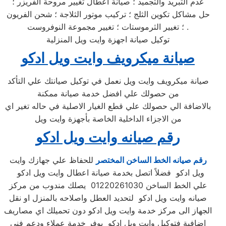
عدم التبريد والتجميد ؛ صيانة اعطال تغيير مروحة الفريزر ؛
حل مشاكل تكوين الثلج ؛ تركيب موتور الثلاجة ؛ شحن الفريون
؛ تغيير الثرموستات ؛ تغيير مجموعة النوفروست .
توكيل صيانة اجهزة وايت ويل المنزلية
صيانة ميكرويف وايت ويل ادكو
صيانة ميكرويف وايت ويل نعمل في توكيل صيانتك علي التأكد
من حصولك علي افضل خدمة صيانة ممكنة
بالاضافة الي حصولك علي قطع الغيار الاصلية في حاله تغير اي
من الاجزاء الداخلية الخاصة بأجهزة وايت ويل
رقم صيانه وايت ويل ادكو
رقم صيانه الخط الساخن المختصر
للحفاظ علي جهازك وايت
ويل ادكو فضلاً اتصل بخدمة صيانة اعطال وايت ويل ادكو
علي الخط الساخن 01220261030 يصلك مندوب من مركز
صيانه وايت ويل ادكو لتحديد العطل واصلاحه بالمنزل او نقل
الجهاز الى مركز خدمة وايت ويل ادكو دون تحميلك اي مصاريف
اضافية فتوكيل وايت ويل ادكو يوفر خدمة عملاء ودعم فني