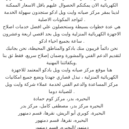
الكهربائية الان يمكنكم الحصوال عليهم باقل الاسعار الممكنة
لدينا بمقر مركز صيانه وايت ويل ادكو ستجدون سهولة الخدمة
لتواجد المكونات الاصلية .
هي عدة خطوات بسيطة وستحصلون علي افضل خدمات اصلاح
الاجهزة الكهربائية المنزلية وايت ويل بحد اقصي اربعة وعشرون
ساعة بجميع احياء ادكو .
نحن دائماً قريبون منك بادكو والمناطق المحيطة، نحن بجانبك
لتقديم الدعم الفني والمشورة وضمان إصلاح سريع، فقط ثق بنا
وبكفائتنا المهنية.
هنا موقع مركز صيانه وايت ويل بادكو المعتمد للاجهزة
الكهربائية المنزلية ، نبذل قصاري جهدنا ونضع جميع امكانيات
مركز المساعدة والدعم الفني لخدمة عملاء شركة وايت ويل
للصيانة دوما .
البحيره، بدر، مركز كوم حمادة
البحيره مركز بدر، مصطفى كامل، مركز بدر
البحيرة، كوبري أبو الريش، نقرها، قسم دمنهور
البحيره، نقرها، قسم دمنهور
دمنهور/البحيره، قسم دمنهور