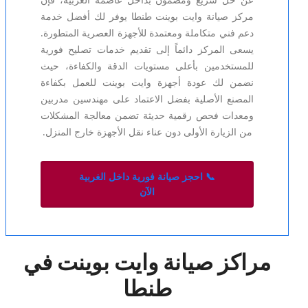
عن حل سريع ومضمون بداخل عاصمة الغربية، فإن
مركز صيانة وايت بوينت طنطا يوفر لك أفضل خدمة
دعم فني متكاملة ومعتمدة للأجهزة العصرية المتطورة.
يسعى المركز دائماً إلى تقديم خدمات تصليح فورية
للمستخدمين بأعلى مستويات الدقة والكفاءة، حيث
نضمن لك عودة أجهزة وايت بوينت للعمل بكفاءة
المصنع الأصلية بفضل الاعتماد على مهندسين مدربين
ومعدات فحص رقمية حديثة تضمن معالجة المشكلات
من الزيارة الأولى دون عناء نقل الأجهزة خارج المنزل.
📞 احجز صيانة فورية داخل الغربية
الآن
مراكز صيانة وايت بوينت في
طنطا