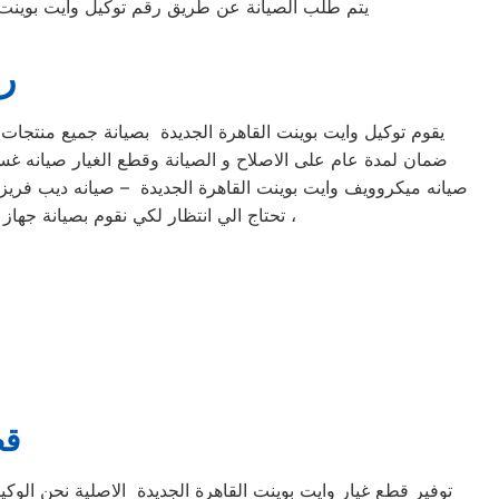
يتم طلب الصيانة عن طريق رقم توكيل وايت بوينت الموحد 0235699066 أو الموقع الالكترونى او الارقام المبينة بالموقع . يتم خلال دقائق تسجيل 
رق
يقوم توكيل وايت بوينت القاهرة الجديدة بصيانة جميع منتجات 
ضمان لمدة عام على الاصلاح و الصيانة وقطع الغيار صيانه غسا
صيانه ميكروويف وايت بوينت القاهرة الجديدة – صيانه ديب فريزر
تحتاج الي انتظار لكي نقوم بصيانة جهاز وايت بوينت القاهرة الجديدة الخاص بك ناتيك فوراً مهما كان مكانك في محيط جمهورية مصر العربية صيانه فورية ،
قط
توفير قطع غيار وايت بوينت القاهرة الجديدة الاصلية نحن الوك