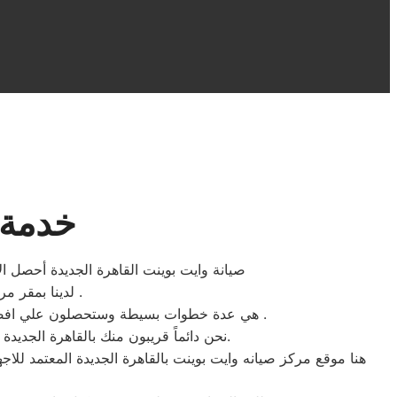
خدمة 
صيانة وايت بوينت القاهرة الجديدة أحصل ال
لدينا بمقر مركز صيانه وايت بوينت القاهرة الجديدة ستجدون سهولة الخدمة لتواجد المكونات الاصلية .
هي عدة خطوات بسيطة وستحصلون علي افضل خدمات اصلاح الاجهزة الكهربائية المنزلية وايت بوينت بحد اقصي اربعة وعشرون ساعة بجميع احياء القاهرة الجديدة .
نحن دائماً قريبون منك بالقاهرة الجديدة والمناطق المحيطة، نحن بجانبك لتقديم الدعم الفني والمشورة وضمان إصلاح سريع، فقط ثق بنا وبكفائتنا المهنية.
هنا موقع مركز صيانه وايت بوينت بالقاهرة الجديدة المعتمد للا