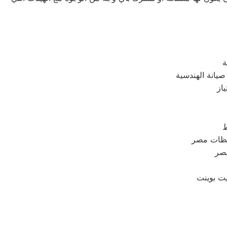
ة
يانة الهندسية
از
ط
افظات مصر
مصر
يت بوينت