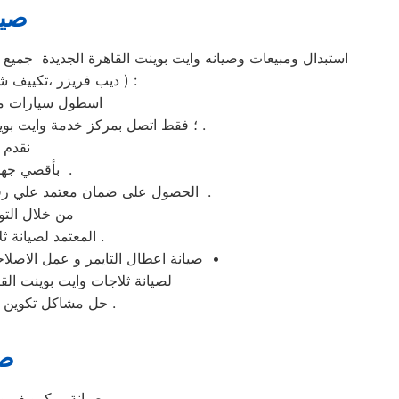
صيا
،ميكروويف ،غسالة ملابس ،غسالة اطباق ،شاشة lcd ، شاشة led ، ديب فريزر ،تكييف شباك ،تكييف اسبليت ، دراير ) :
اسطول سيارات مرك
؛ فقط اتصل بمركز خدمة وايت بوينت القاهرة الجديدة ولمزيد من الاستفسارات كلمنا علي رقم توكيل وايت بوينت القاهرة الجديدة المختصر .
نقدم 
بأقصي جهد ممكن وباسطة توكيل وايت بوينت القاهرة الجديدة– الخط الساخن 01210999852 .
الحصول على ضمان معتمد علي رقم الخط الساخن من خلال تواصلكم مع الرقم المختصر لصيانه وايت بوينت القاهرة الجديدة بالقاهرة الجديدة .
من خلال التو
المعتمد لصيانة ثلاجات وايت بوينت فى القاهرة الجديدة وغيرها من المحافظات و الموقع الرسمي في مصر .
صيانة اعطال التايمر و عمل الاصلاحات اللازمة للدائرة الكهربائية و تصليح غسالات وايت بوينت القاهرة الجديدة فورا وبالمنزل فى القاهرة الجديدة •
لصيانة ثلاجات وايت بوينت الق
حل مشاكل تكوين الثلج ؛ تركيب موتور الثلاجة ؛ شحن الفريون ؛ تغيير الثرموستات ؛ تغيير مجموعة النوفروست .
صي
صيانة ميكرويف و