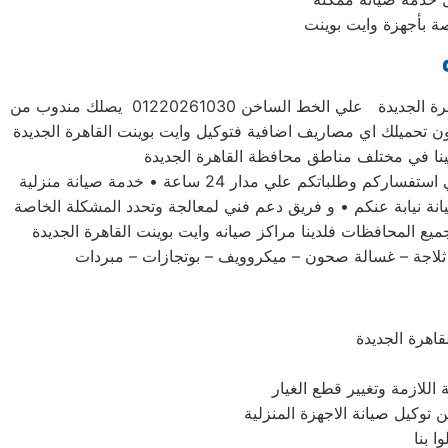
صة بأجهزة وايت بوينت
للحفاظ علي جهازك وايت بوينت القاهرة الجديدة فضلاً اتصل بخدمة صيانة اعطال وايت بوينت القاهرة الجديدة علي الخط الساخن 01220261030 يصلك مندوب من
دون تحميلك اي مصاريف اضافية فتوكيل وايت بوينت القاهرة الجديدة
توكيل صيانه وايت بوينت القاهرة الجديدة لديه تعاقد مع جميع وكلاء الاجهزة الكهربية والالكترونية في مصر • فريق مخصص للرد علي استفساركم وطلباتكم علي مدار 24 ساعة • خدمة صيانة منزلية
نة نيابة عنكم • و فريق دعم فني لمعالجة وتحدد المشكلة الخاصة
ع المحافظات فلدينا مراكز صيانه وايت بوينت القاهرة الجديدة
ثلاجة – غسالة صحون – ميكروويف – بوتجازات – مبردات
اهرة الجديدة
اللازمة وتغيير قطع الغيار
ن توكيل صيانة الاجهزة المنزلية
 بنا