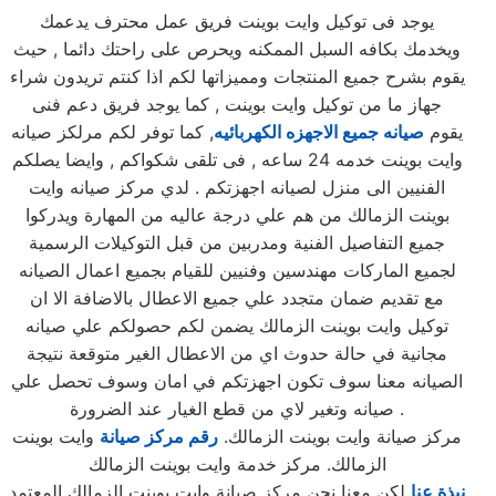
يوجد فى توكيل وايت بوينت فريق عمل محترف يدعمك
ويخدمك بكافه السبل الممكنه ويحرص على راحتك دائما , حيث
يقوم بشرح جميع المنتجات ومميزاتها لكم اذا كنتم تريدون شراء
جهاز ما من توكيل وايت بوينت , كما يوجد فريق دعم فنى
يقوم
صيانه جميع الاجهزه الكهربائيه
, كما توفر لكم مرلكز صيانه
وايت بوينت خدمه 24 ساعه , فى تلقى شكواكم , وايضا يصلكم
الفنيين الى منزل لصيانه اجهزتكم . لدي مركز صيانه وايت
بوينت الزمالك من هم علي درجة عاليه من المهارة ويدركوا
جميع التفاصيل الفنية ومدربين من قبل التوكيلات الرسمية
لجميع الماركات مهندسين وفنيين للقيام بجميع اعمال الصيانه
مع تقديم ضمان متجدد علي جميع الاعطال بالاضافة الا ان
توكيل وايت بوينت الزمالك يضمن لكم حصولكم علي صيانه
مجانية في حالة حدوث اي من الاعطال الغير متوقعة نتيجة
الصيانه معنا سوف تكون اجهزتكم في امان وسوف تحصل علي
صيانه وتغير لاي من قطع الغيار عند الضرورة .
مركز صيانة وايت بوينت الزمالك.
رقم مركز صيانة
وايت بوينت
الزمالك. مركز خدمة وايت بوينت الزمالك
نبذة عنا
لكن معنا نحن مركز صيانة وايت بوينت الزمالك المعتمد