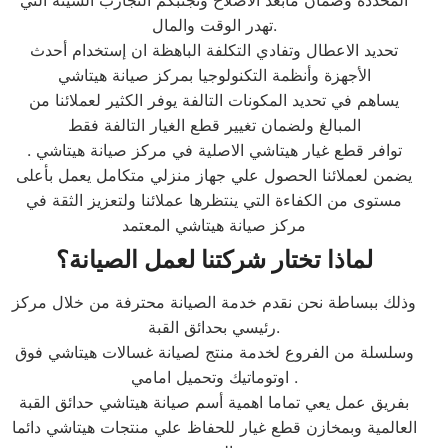
المحددة وضمان مابعد الاصلاح ونجنبكم التجارب السيئة التي
تهدر الوقت والمال.
تحديد الاعطال وتفادي التكلفة الباهظة ان إستخدام أحدث
الأجهزة وأنظمة التكنولوجيا بمركز صيانة هيتاشي
يساهم في تحديد المكونات التالفة يوفر الكثير لعملائنا من
المبالغ ولضمان تغيير قطع الغيار التالفة فقط
توافر قطع غيار هيتاشي الاصلية في مركز صيانة هيتاشي .
يضمن لعملائنا الحصول علي جهاز منزلي متكامل يعمل بأعلى
مستوى من الكفاءة التي ينتظرها عملائنا ولتعزيز الثقة في
مركز صيانة هيتاشي المعتمد
لماذا تختار شركتنا لعمل الصيانة؟
وذلك ببساطة نحن نقدم خدمة الصيانة محترفة من خلال مركز
رئيسي بحدائق القبة.
وسلسلة من الفروع لخدمة منتج لصيانة غسالات هيتاشي فوق
اوتوماتيك وتحميل امامي .
بفريق عمل يعي تماما اهمية أسم صيانة هيتاشي حدائق القبة
العالمية وبمخازن قطع غيار للحفاظ علي منتجات هيتاشي دائما