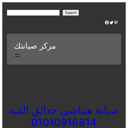
Skip
to
S
Search
content
e
Facebook
Twitter
Pinterest
a
r
c
مركز صيانتك
h
صيانة هيتاشي حدائق القبة
01010916814