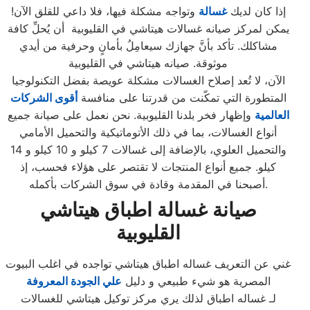
إذا كان لديك
غسالة
وتواجه مشكلة فيها، فلا داعي للقلق الآن!
يمكن لمركز صيانه غسالات هيتاشي في القليوبية أن يُحلِّ كافة
مشاكلك. تأكد بأنَّ جهازك سيعامِلُ بأمانٍ وحرفية من أيدي
موثوقة. صيانه هيتاشي في القليوبية
الآن، لا تُعد إصلاح الغسالات مشكلة عويصة بفضل التكنولوجيا
المتطورة التي تمكّنت من قدرتنا على منافسة
أقوى الشركات
العالمية
وإظهار فخر بلدنا القليوبية. نحن نعمل على صيانة جميع
أنواع الغسالات، بما في ذلك الأتوماتيكية والتحميل الأمامي
والتحميل العلوي، بالإضافة إلى غسالات 7 كيلو و 10 كيلو و 14
كيلو. جميع أنواع المنتجات لا تقتصر على هؤلاء فحسب، إذ
أصبحنا في المقدمة وقادة في سوق الشركات بأكمله.
صيانة غسالة اطباق هيتاشي
القليوبية
غني عن التعريف غساله اطباق هيتاشي تواجده في اغلب البيوت
المصرية هو شيء طبيعي و دليل
علي الجودة المعروفة
لـ غساله اطباق لذلك يري مركز توكيل هيتاشي للغسالات