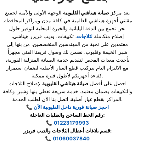
يعد مركز
صيانة هيتاشي القليوبية
الوجهة الأولى والآمنة لجميع
مقتني أجهزة هيتاشي العالمية في كافة مدن ومراكز المحافظة.
نحن نجمع بين الدقة اليابانية والخبرة المحلية لتوفير حلول
إصلاح متكاملة
لثلاجات
، تكييفات، وديب فريزر هيتاشي،
معتمدين على نخبة من المهندسين المتخصصين. من بنها إلى
شبرا الخيمة وقليوب، نضمن لك وصول فريقنا الفني مجهزاً
بأحدث معدات الفحص لتقديم خدمة الصيانة المنزلية الفورية،
مع الالتزام التام بتركيب قطع الغيار الأصلية لضمان استمرار
كفاءة أجهزتكم لأطول فترة ممكنة.
احصل على أفضل
صيانة هيتاشي القليوبية
لإصلاح الثلاجات
والتكييفات بضمان معتمد. خدمة سريعة تغطي بنها وشبرا وكافة
المراكز بقطع غيار أصلية. اتصل بنا الآن لطلب الخدمة.
📞 احجز صيانة فورية داخل القليوبية الآن
رقم الخط الساخن والطلبات العاجلة:
📞
01223179993
قسم بلاغات أعطال الثلاجات والديب فريزر:
📞
01060037840