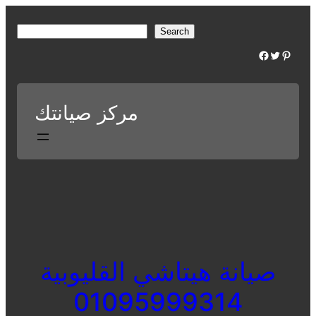
Skip
to
S
Search
content
e
Facebook
Twitter
Pinterest
a
r
c
مركز صيانتك
h
صيانة هيتاشي القليوبية
01095999314