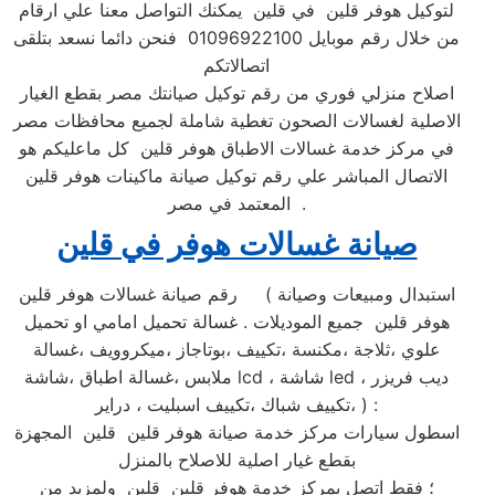
لتوكيل هوفر قلين في قلين يمكنك التواصل معنا علي ارقام
من خلال رقم موبايل 01096922100 فنحن دائما نسعد بتلقى
اتصالاتكم
اصلاح منزلي فوري من رقم توكيل صيانتك مصر بقطع الغيار
الاصلية لغسالات الصحون تغطية شاملة لجميع محافظات مصر
في مركز خدمة غسالات الاطباق هوفر قلين كل ماعليكم هو
الاتصال المباشر علي رقم توكيل صيانة ماكينات هوفر قلين
المعتمد في مصر .
صيانة غسالات هوفر في قلين
رقم صيانة غسالات هوفر قلين ( استبدال ومبيعات وصيانة
هوفر قلين جميع الموديلات . غسالة تحميل امامي او تحميل
علوي ،ثلاجة ،مكنسة ،تكييف ،بوتاجاز ،ميكروويف ،غسالة
ملابس ،غسالة اطباق ،شاشة lcd ، شاشة led ، ديب فريزر
،تكييف شباك ،تكييف اسبليت ، دراير ) :
اسطول سيارات مركز خدمة صيانة هوفر قلين قلين المجهزة
بقطع غيار اصلية للاصلاح بالمنزل
؛ فقط اتصل بمركز خدمة هوفر قلين قلين ولمزيد من