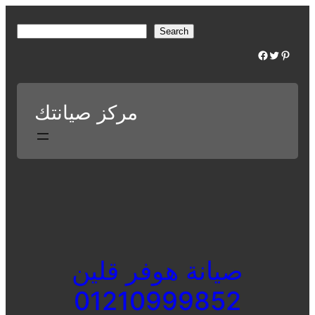
Skip
to
S
Search
content
e
Facebook
Twitter
Pinterest
a
r
c
مركز صيانتك
h
صيانة هوفر قلين
01210999852