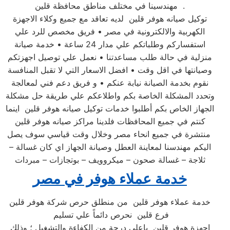
مهندسينا في مختلف مناطق محافظة قلين .
توكيل صيانه هوفر قلين لديه تعاقد مع جميع وكلاء الاجهزة
الكهربية والالكترونية في مصر • فريق مخصص للرد علي
استفساركم وطلباتكم علي مدار 24 ساعة • خدمة صيانة
منزلية في حالة طلب مساعدتنا • نعمل علي توصيل اجهزتكم
وصيانتها في اقل وقت • افضل الاسعار التي لا تقبل المنافسة
نقوم بخدمة الصيانة نيابة عنكم • و فريق دعم فني لمعالجة
وتحدد المشكلة الخاصة بكم واطلاعكم علي طريقة حل مشكلة
الجهاز الخاص بكم أطلبوا خدمات توكيل صيانه هوفر قلين اينما
كنتم في جميع المحافظات فلدينا مراكز صيانه هوفر قلين
منتشرة في جميع انحاء مصر وخلال وقت قياسي سوف يصل
اليكم مهندسنا لمعاينة العطل وصيانة الجهاز اي كان غسالة –
ثلاجة – غسالة صحون – ميكروويف – بوتجازات – مبردات
خدمة عملاء هوفر في مصر
خدمة عملاء هوفر قلين من منطلق حرص شركة هوفر قلين
فرع قلين نحرص دائماً علي تسليم
اجهزة هوفر قلين باعلى درجة من الكفاءة والتشغيل ؛ وذلك