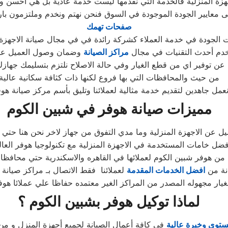
زة المنزلية فالخدمة التي نقدمها ليست خدمة عادية بل هي أحسن 
 معايير الجودة الموجودة في السوق فنحن نهتم ونخدم وملتزمون بارض
صفحات تهمك
 الجودة في خدمة العملاء كشركة رائدة في في مجال صيانة الاجهزة ا
دم أحدث التقنيات في مجال
مراكز الصيانة
وضمان وصول العميل على
عن توفير اي من قطع الغيار وفي حالة الاصلاح نلتزم بتسليمك جهازك
من حيث والمحافظات التي بها فروع لكنها ذات كثافة سكانية عالية
عمل جاهدين لتقديم خدمة مثالية لعملائنا وتليق بأسم مركز صيانة هو
مميزات صيانة هوفر في شبين الكوم
ميل عن الاجهزة المنزلية وما مدي التفوق من جهاز لاخر نحن هنا حتي 
ل خامات المستخدمة في الاجهزة المنزلية مع تكنولوجيا هوفر العالم
ن هوفر شبين الكوم لعملائها في القاهره والاسكندرية حتي محافظات
انة من
افضل الخدمات المقدمة
لعملائنا فقط الاتصال بـ مراكز صيانة 
يار مجهوله المصدر من المراكز الغير معتمده حفاظا علي عملائا هو
لماذا توكيل هوفر بشبين الكوم ؟
توي وخبرة عالية
في كافة أعمال الصيانة لجميع أجهزة المنزل و من