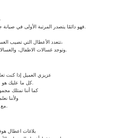
نظرًا لأن توكيل هوفر 
فهو دائمًا يتصدر المرتبة الأولى في صيانة جميع أنواع الغسالات الخاصة بماركة هوفر تحت أيدي أنسب المهندسين، مع مراعاة توفير أفضل خدمات الدعم الفنى.
تتعدد الأعطال التي تصيب الغسالات بمختلف فئات الصنع والنوع من غسالات هوفر اوتوماتيك، واخرى فوق اوتوماتيك، والنصف اتوماتيك،
لافضل خدمة صيانة لعملاء هوفر في مصر.
وتوجد غسالات الاطفال، والغسالات
عزيزي العميل إذا كنت تع
كل ما عليك هو التواصل معنا على شركة صيانة غسالات اطباق هوفر وكيل معتمد لأجهزة هوفر في مصر.
كما أننا نمتلك مج
ولأننا نع
.
مع 
بلاغات اعطال هوف