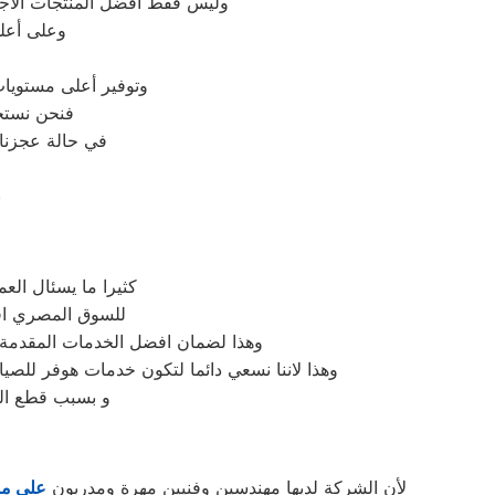
وليس فقط أفضل المنتجات الأجه
وعلى أعلى
وتوفير أعلى مستويات
فنحن نستخ
في حالة عجزنا 
ن
كثيرا ما يسئال الع
للسوق المصري افض
وهذا لضمان افضل الخدمات المقدمة م
وهذا لاننا نسعي دائما لتكون خدمات هوفر للصي
و بسبب قطع الغ
لأن الشركة لديها مهندسين وفنيين مهرة ومدربون
علي مس