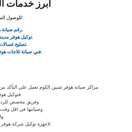
أبرز خدمات ال
للوصول السريع إلى خدماتنا المتميزة في قلب محافظة المنوفية، إليك أهم ما يبحث عنه عملاؤنا:
للتواصل المباشر مع الخط الساخن وطلب زيارة فنية عاجلة.
رقم صيانة ه
للبحث عن مراكز الخدمة المعتمدة التي تضمن حقوق الضمان للعميل.
توكيل هوفر مدينة
لمعالجة أعطال العصر، تسريب المياه، أو مشاكل التايمر.
تصليح غسالات
لطلب خبير متخصص في شحن الفريون وإصلاح الموتور وتغيير الجوانات.
فني صيانة ثلاجات هوف
مراكز صيانة هوفر شبين الكوم تعمل علي التأكد 
فتوكيل هوف
وفريق مخصص للرد علي كافة اسئلتكم علي م
وصيانتها في اقل وقت 
وا
لاجهزة توكيل شركة هوفر بشبين الكوم اينما كنتم خلال وقت قياسي سوف يصل اليكم مهندسنا لمعاينة العطل وصيانة الجهاز.