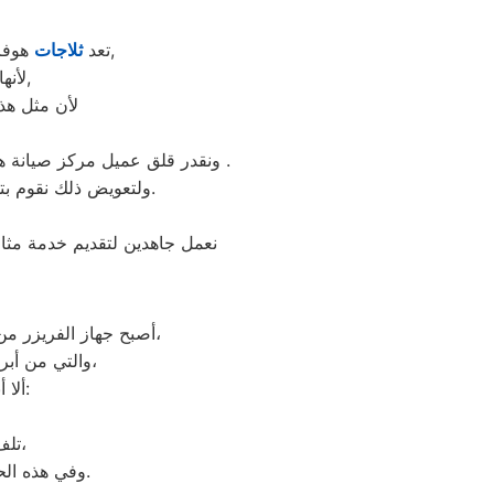
,
تعد
ثلاجات
هوفر 
لأنها قوية جداً في عمليات التبريد و تتضمن بعض التقنيات المتميزة كتقنية الانفلتر,
لأن مثل هذه
ونقدر قلق عميل مركز صيانة هوفر شبين الكوم ونثمن وقته. لذلك عادة هناك بعض المحافظات لايوجد بها فروع لنا اوالفرع تحت الانشاء .
ولتعويض ذلك نقوم بتوجية خطوط سير منظمة من المقر الرئيسي لمركز صيانة هوفر شبين الكوم لتلك المحافظات.
نعمل جاهدين لتقديم خدمة مثال
ديب فريزر هوفر العديدة،
أصبح جهاز الفريزر من
والتي من أبرزها حفظ الطعام لفترات طويلة، وتعدد موديلاته المختلفة، وبالرغم من مميزاته العديدة،
ألا أنه من المحتمل حدوث بعض الأعطال التي تتطلب الصيانة، ومن هذه الأعطال:
تلف التايمر، أو مشكلة في الترموستات، أو السخان، أو عطل بالدائرة الكهربائية،
وفي هذه الحالة يجب عليك الاتصال بخدمة ديب فريزر هوفر شبين الكوم لعمل الإصلاحات اللازمة.