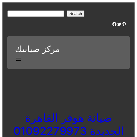
Skip
to
S
Search
content
e
Facebook
Twitter
Pinterest
a
r
c
مركز صيانتك
h
صيانة هوفر القاهرة
الجديدة 01092279973