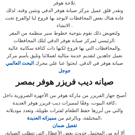
ثلاجة هوفر.
ونقدر قلق عميل مركز صيانة هوفر الدقي ونثمن وقته. لذلك
عادة هناك بعض المحافظات لايوجد بها فروع لنا اوالفرع تحت
الانشاء .
ولتعويض ذلك نقوم بتوجية خطوط سير منظمة من المقر
الرئيسي لمركز صيانة هوفر الدقي لتلك المحافظات.
والمحافظات التي بها فروع لكنها ذات كثافة سكانية عالية.
نعمل جاهدين لتقديم خدمة مثالية لعملائنا وتليق بأسم مركز
صيانة هوفر في الدقي. ابحثوا عنا علي محرك
البحث العالمي
جوجل
صيانه ديب فريزر هوفر بمصر
أصبح جهاز الفريزر من ماركة هوفر من الأجهزة الضرورية داخل
كافة البيوت، وفقًا لمميزات ديب فريزر هوفر العديدة،
والتي من أبرزها حفظ الطعام لفترات طويلة، وتعدد موديلاته
،
المختلفة، وبالرغم من
مميزاته العديدة
تفعيل ضمان
ألا أنه من المحتمل حدوث بعض الأعطال التي تتطلب الصيانة،