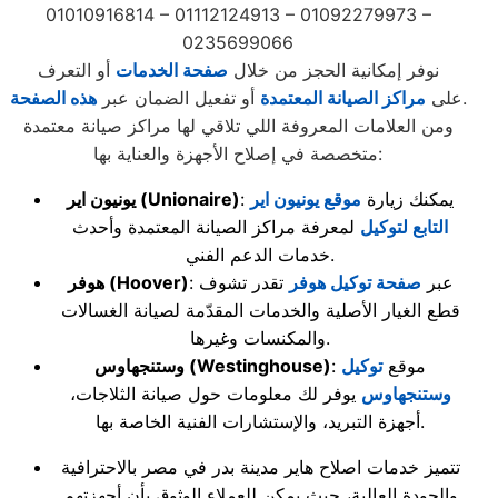
01010916814 – 01112124913 – 01092279973 –
0235699066
نوفر إمكانية الحجز من خلال
صفحة الخدمات
أو التعرف
.
على
مراكز الصيانة المعتمدة
أو تفعيل الضمان عبر
هذه الصفحة
ومن العلامات المعروفة اللي تلاقي لها مراكز صيانة معتمدة
متخصصة في إصلاح الأجهزة والعناية بها:
: يمكنك زيارة
موقع يونيون اير
(Unionaire)
يونيون اير
التابع لتوكيل
لمعرفة مراكز الصيانة المعتمدة وأحدث
خدمات الدعم الفني.
: عبر
صفحة توكيل هوفر
تقدر تشوف
(Hoover)
هوفر
قطع الغيار الأصلية والخدمات المقدّمة لصيانة الغسالات
والمكنسات وغيرها.
: موقع
توكيل
(Westinghouse)
وستنجهاوس
وستنجهاوس
يوفر لك معلومات حول صيانة الثلاجات،
أجهزة التبريد، والإستشارات الفنية الخاصة بها.
تتميز خدمات اصلاح هاير مدينة بدر في مصر بالاحترافية
والجودة العالية، حيث يمكن للعملاء الوثوق بأن أجهزتهم