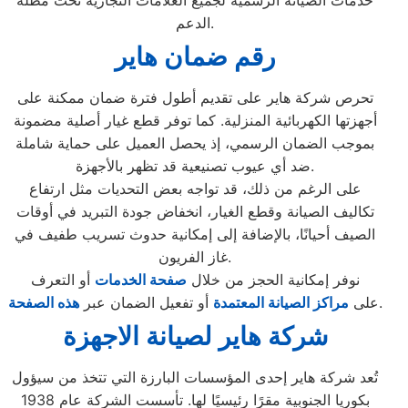
خدمات الصيانة الرسمية لجميع العلامات التجارية تحت مظلة
الدعم.
رقم ضمان هاير
تحرص شركة هاير على تقديم أطول فترة ضمان ممكنة على
أجهزتها الكهربائية المنزلية. كما توفر قطع غيار أصلية مضمونة
بموجب الضمان الرسمي، إذ يحصل العميل على حماية شاملة
ضد أي عيوب تصنيعية قد تظهر بالأجهزة.
على الرغم من ذلك، قد تواجه بعض التحديات مثل ارتفاع
تكاليف الصيانة وقطع الغيار، انخفاض جودة التبريد في أوقات
الصيف أحيانًا، بالإضافة إلى إمكانية حدوث تسريب طفيف في
غاز الفريون.
نوفر إمكانية الحجز من خلال
صفحة الخدمات
أو التعرف
.
على
مراكز الصيانة المعتمدة
أو تفعيل الضمان عبر
هذه الصفحة
شركة هاير لصيانة الاجهزة
تُعد شركة هاير إحدى المؤسسات البارزة التي تتخذ من سيؤول
بكوريا الجنوبية مقرًا رئيسيًا لها. تأسست الشركة عام 1938