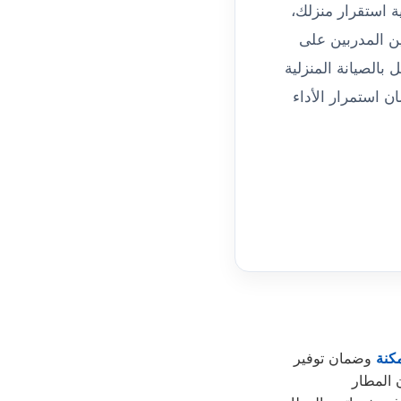
ية استقرار منزلك،
ين المدربين على
نورج (Norge)، مع التزامنا الكامل بالصيانة المنزلية
معتمدة لضمان استمرار الأداء
كنة
وضمان توفير
 المطار