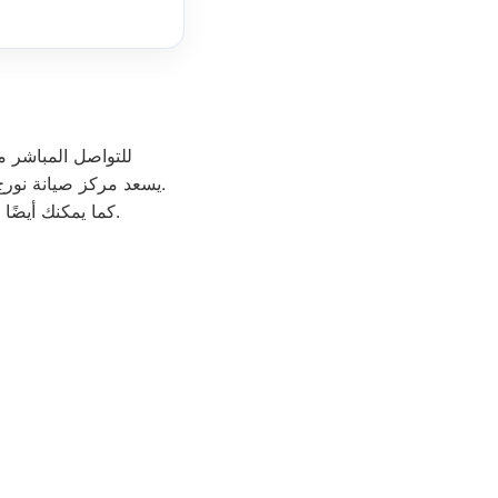
للتواصل المباشر م
. يسعد مركز صيانة نورج مصر شيراتون المطار استقبال اتصالاتكم والرد على جميع استفساراتكم بكفاءة عالية ومهنية.
كما يمكنك أيضًا زيارة الموقع الرسمي لنورج مصر للحصول على معلومات إضافية حول الخدمات المقدمة.