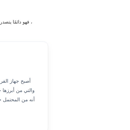
فهو دائمًا يتصدر المرتبة الأولى في صيانة جميع أنواع الغسالات الخاصة بماركة نورج تحت أيدي متخصصين ،
أصبح جهاز الفري
والتي من أبرزها ح
أنه من المحتمل ح