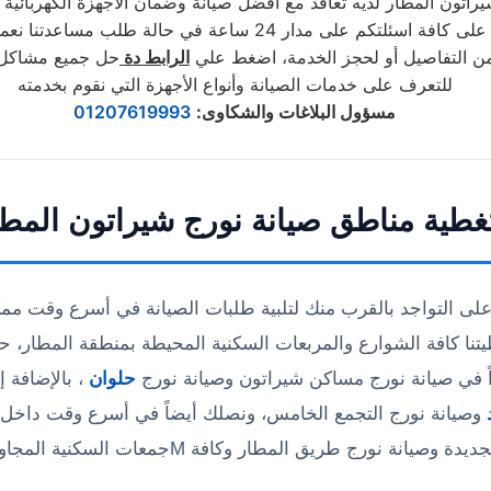
راتون المطار لديه تعاقد مع أفضل صيانة وضمان الاجهزة الكهربائية
دار 24 ساعة في حالة طلب مساعدتنا نعمل علي توصيل اجهزتكم
من التفاصيل أو لحجز الخدمة، اضغط علي
الرابط دة
حل جميع مشاكل 
للتعرف على خدمات الصيانة وأنواع الأجهزة التي نقوم بخدمته
مسؤول البلاغات والشكاوى
:
01207619993
غطية مناطق صيانة نورج شيراتون المطا
ى التواجد بالقرب منك لتلبية طلبات الصيانة في أسرع وقت مم
نا كافة الشوارع والمربعات السكنية المحيطة بمنطقة المطار، 
ً في صيانة نورج مساكن شيراتون وصيانة نورج
حلوان
، بالإضافة إ
وصيانة نورج التجمع الخامس، ونصلك أيضاً في أسرع وقت داخل ص
ديدة وصيانة نورج طريق المطار وكافة Mجمعات السكنية المجاورة.