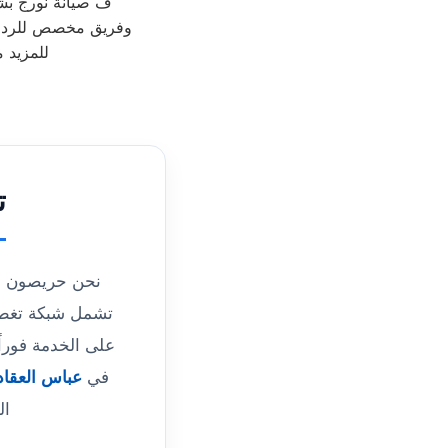
ف صيانة نورج بشي
وفريق مخصص للرد على كافة اسئلتكم على م
للمزيد 
ت
نحن حريصون عل
تشمل شبكة تغطيت
على الخدمة فورا
في
عباس العقاد
الج