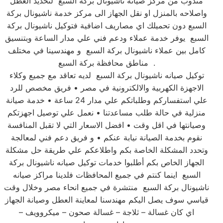
مندوب من مركز صيانه ناشيونال بركة السبع لتحديد العطل
واصلاحه بالمنزل او نقل الجهاز الى مركز خدمة ناشيونال بركة
السبع دون تحميلك اي مصاريف اضافية فتوكيل ناشيونال بركة
السبع يوفر خدمة عملاء ودعم فني علي مدار الساعة وبتنسيق
كامل بين عملاء ناشيونال بركة السبع و مهندسينا في مختلف
مناطق محافظة بركة السبع .
توكيل صيانه ناشيونال بركة السبع لديه تعاقد مع جميع وكلاء
الاجهزة الكهربية والالكترونية في مصر • فريق مخصص للرد
علي استفساركم وطلباتكم علي مدار 24 ساعة • خدمة صيانة
منزلية في حالة طلب مساعدتنا • نعمل علي توصيل اجهزتكم
وصيانتها في اقل وقت • افضل الاسعار التي لا تقبل المنافسة
نقوم بخدمة الصيانة نيابة عنكم • و فريق دعم فني لمعالجة
وتحدد المشكلة الخاصة بكم واطلاعكم علي طريقة حل مشكلة
الجهاز الخاص بكم أطلبوا خدمات توكيل صيانه ناشيونال بركة
السبع اينما كنتم في جميع المحافظات فلدينا مراكز صيانه
ناشيونال بركة السبع منتشرة في جميع انحاء مصر وخلال وقت
قياسي سوف يصل اليكم مهندسنا لمعاينة العطل وصيانة الجهاز
اي كان غسالة – ثلاجة – غسالة صحون – ميكروويف –