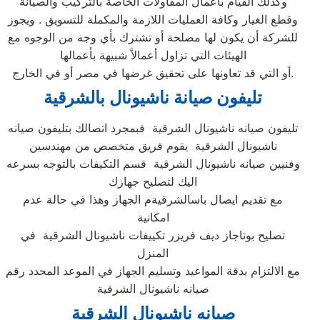
وكذلك القيام بأعمال المقاولات الخاصة بالتركيب والصيانة
وقطع الغيار وكافة العمليات اللازمة والمكملة للتسويق . ويجوز
للشركة أن يكون لها مصلحة أو تشترك بأي وجه من الوجوه مع
الهيئات التي تزاول أعمالاً شبيهة بأعمالها
أو التي قد تعاونها على تحقيق غرضها في مصر أو في الخارج.
تليفون صيانة ناشيونال بالشرقية
تليفون صيانه ناشيونال الشرقية فبمجرد اتصالك بتليفون صيانه
ناشيونال الشرقية يقوم فريق متخصص من مهندسين
وفنيين صيانه ناشيونال الشرقية قسم التكيفات بالتوجه بسرعه
اليك لتصليح جهازك
مع تقديم ايصال باسالشرقيةم الجهاز وهذا في حالة عدم
امكانية
تصليح بوتاجاز ديف فريزر تكييفات ناشيونال الشرقية في
المنزل
مع الالتزام بدقة المواعيد وتسليم الجهاز في الموعد المحدد رقم
صيانه ناشيونال الشرقية
صيانه ناشيونال الشرقية