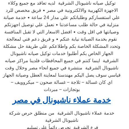
توكيل صيانه ناشيونال الشرقية لديه تعاقد مع جميع وكلاء
الاجهزة الكهربية والالكترونية في مصر • فريق مخصص للرد
علي استفساركم وطلباتكم علي مدار 24 ساعة • خدمة صيانة
منزلية في حالة طلب مساعدتنا • نعمل علي توصيل اجهزتكم
وصيانتها في اقل وقت • افضل الاسعار التي لا تقبل المنافسة
نقوم بخدمة الصيانة نيابة عنكم • و فريق دعم فني لمعالجة
وتحدد المشكلة الخاصة بكم واطلاعكم علي طريقة حل مشكلة
الجهاز الخاص بكم أطلبوا خدمات توكيل صيانه ناشيونال
الشرقية اينما كنتم في جميع المحافظات فلدينا مراكز صيانه
ناشيونال الشرقية منتشرة في جميع انحاء مصر وخلال وقت
قياسي سوف يصل اليكم مهندسنا لمعاينة العطل وصيانة الجهاز
اي كان غسالة – ثلاجة – غسالة صحون – ميكروويف –
بوتجازات – مبردات
خدمة عملاء ناشيونال في مصر
خدمة عملاء ناشيونال الشرقية من منطلق حرص شركة
ناشيونال الشرقية
فرع الشرقية نحرص دائماً علي تسليم