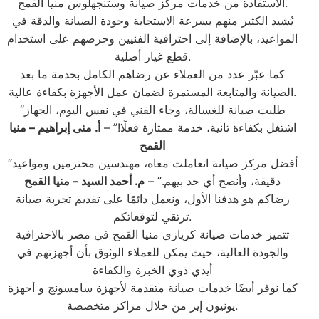
الاستفادة من خدمات مركز صيانة وستنجهلوس منيا القمح.
يُشيد الكثير منهم بسرعة الاستجابة وجودة الصيانة والدقة في
المواعيد، بالإضافة إلى احترافية الفنيين وحرصهم على استخدام
قطع غيار أصلية.
كما عبّر عدد من العملاء عن رضاهم الكامل بخدمة ما بعد
الصيانة والمتابعة المستمرة لضمان عمل الأجهزة بكفاءة عالية.
“طلبت صيانة للغسالة، وجاء الفني في نفس اليوم، الجهاز
اشتغل بكفاءة تانية، خدمة ممتازة فعلًا!” –
أ. منى إبراهيم – منيا
القمح
“أفضل مركز صيانة اتعاملت معاه، مهندسين محترمين ومواعيد
دقيقة، وأنصح أي حد بيهم.” –
م. أحمد السيد – منيا القمح
رضاكم هو هدفنا الأول، ونعمل دائمًا على تقديم تجربة صيانة
ترتقي لتوقعاتكم.
تتميز خدمات صيانة كريازي منيا القمح في مصر بالاحترافية
والجودة العالية، حيث يمكن للعملاء الوثوق بأن أجهزتهم في
أيدي ذوي الخبرة والكفاءة
كما نوفر أيضًا خدمات صيانة متقدمة لأجهزة سامسونج و أجهزة
يونيون إير من خلال مراكز متخصصة.