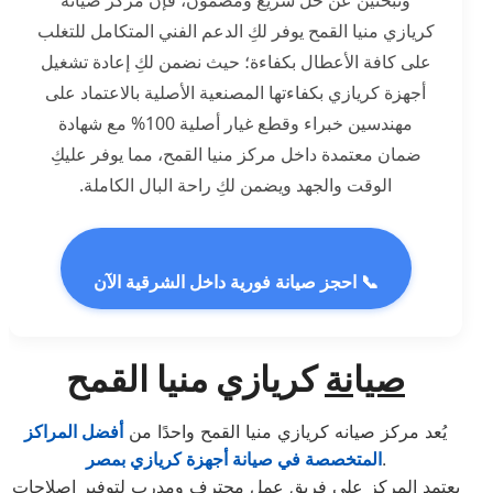
وتبحثين عن حل سريع ومضمون، فإن مركز صيانة
كريازي منيا القمح يوفر لكِ الدعم الفني المتكامل للتغلب
على كافة الأعطال بكفاءة؛ حيث نضمن لكِ إعادة تشغيل
أجهزة كريازي بكفاءتها المصنعية الأصلية بالاعتماد على
مهندسين خبراء وقطع غيار أصلية 100% مع شهادة
ضمان معتمدة داخل مركز منيا القمح، مما يوفر عليكِ
الوقت والجهد ويضمن لكِ راحة البال الكاملة.
📞 احجز صيانة فورية داخل الشرقية الآن
صي
ا
نة
كريازي منيا القمح
يُعد مركز صيانه كريازي منيا القمح واحدًا من
أفضل المراكز
.
المتخصصة في صيانة أجهزة كريازي بمصر
يعتمد المركز على فريق عمل محترف ومدرب لتوفير إصلاحات