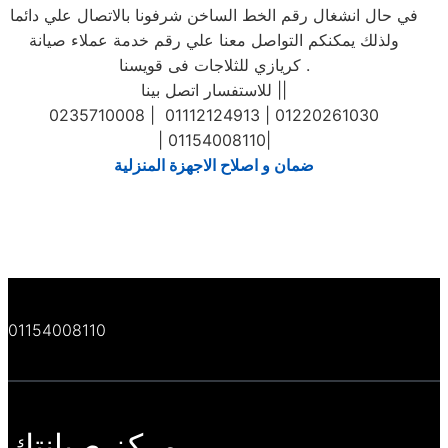
في حال انشغال رقم الخط الساخن شرفونا بالاتصال علي دائما
ولذلك يمكنكم التواصل معنا علي رقم خدمة عملاء صيانة
كريازي للثلاجات فى قويسنا .
للاستفسار اتصل بينا ||
0235710008 | 01112124913 | 01220261030
| 01154008110|
ضمان و اصلاح الاجهزة المنزلية
01154008110
مركز صيانتك