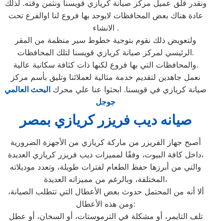
ونقدر قلق عميل مركز صيانة كريازي قويسنا ونثمن وقته. لذلك
عادة هناك بعض المحافظات لايوجد بها فروع لنا اوالفرع تحت
الانشاء .
ولتعويض ذلك نقوم بتوجية خطوط سير منظمة من المقر
الرئيسي لمركز صيانة كريازي قويسنا لتلك المحافظات.
والمحافظات التي بها فروع لكنها ذات كثافة سكانية عالية.
نعمل جاهدين لتقديم خدمة مثالية لعملائنا وتليق بأسم مركز
صيانة كريازي في قويسنا. ابحثوا عنا علي محرك
البحث العالمي
جوجل
صيانه ديب فريزر كريازي بمصر
أصبح جهاز الفريزر من ماركة كريازي من الأجهزة الضرورية
داخل كافة البيوت، وفقًا لمميزات ديب فريزر كريازي العديدة،
والتي من أبرزها حفظ الطعام لفترات طويلة، وتعدد موديلاته
المختلفة، وبالرغم من مميزاته العديدة،
ألا أنه من المحتمل حدوث بعض الأعطال التي تتطلب الصيانة،
ومن هذه الأعطال:
تلف التايمر، أو مشكلة في الترموستات، أو السخان، أو عطل