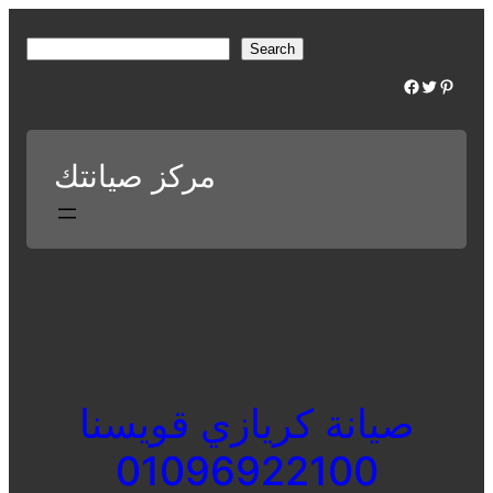
Skip
to
S
Search
content
e
Facebook
Twitter
Pinterest
a
r
c
مركز صيانتك
h
صيانة كريازي قويسنا
01096922100