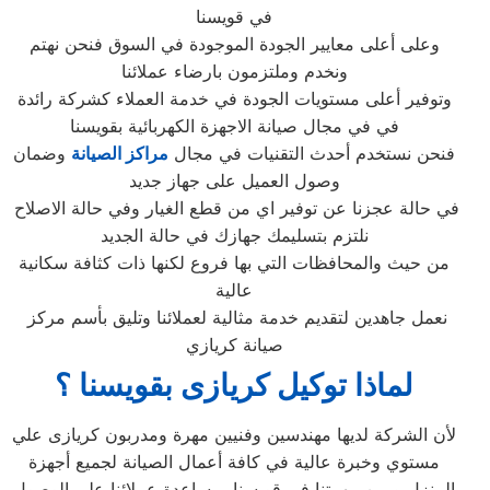
في قويسنا
وعلى أعلى معايير الجودة الموجودة في السوق فنحن نهتم
ونخدم وملتزمون بارضاء عملائنا
وتوفير أعلى مستويات الجودة في خدمة العملاء كشركة رائدة
في في مجال صيانة الاجهزة الكهربائية بقويسنا
فنحن نستخدم أحدث التقنيات في مجال
مراكز الصيانة
وضمان
وصول العميل على جهاز جديد
في حالة عجزنا عن توفير اي من قطع الغيار وفي حالة الاصلاح
نلتزم بتسليمك جهازك في حالة الجديد
من حيث والمحافظات التي بها فروع لكنها ذات كثافة سكانية
عالية
نعمل جاهدين لتقديم خدمة مثالية لعملائنا وتليق بأسم مركز
صيانة كريازي
لماذا توكيل كريازى بقويسنا ؟
لأن الشركة لديها مهندسين وفنيين مهرة ومدربون كريازى علي
مستوي وخبرة عالية في كافة أعمال الصيانة لجميع أجهزة
المنزل و من مهمتنا في قويسنا مساعدة عملائنا علي الوصول