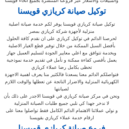
والمبيعات والاسعار عبر فروعنا المنتشرة بجميع انحاء قويسنا
توكيل صيانة كريازي قويسنا
توكيل صيانة كريازي قويسنا يوفر لكم خدمة صيانة اصلية
منزلية لأجهزة شركة كريازي بمصر
لحرصنا الدائم في توكيل كريازي على ان نقدم كافة الحلول
بأفضل السبل الممكنة من خلال توفير قطع الغيار الاصلية
وبخدمة تتوافق مع اعلي معايير الجودة لتسليم العميل جهاز
يعمل بأقصي كفاءة ممكنة و نأمل في تقديم خدمة نموذجية
تحظى بكامل رضا عملاء كريازي
فتواصلكم الدائم معنا يسعدنا فالكثير منا يعرف اهمية الاجهزة
الكهربائية المنزلية والاضرار الناتجة عن تعطلها والوقت اللازم
لصيانتها
ونحن في مركز صيانة كريازي في قويسنا الاجدر على ذلك بأن
لا ندخر جهدا كي نلبي جميع طلبات الصيانة المنزلية
و نولي عملائنا الاهتمام الدائم الكامل فقط تواصلوا معنا على
ارقام خدمة عملاء كريازي بقويسنا
فروع صيانة كريازي قويسنا