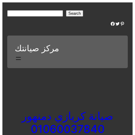
Skip
to
S
Search
content
e
Facebook
Twitter
Pinterest
a
r
c
مركز صيانتك
h
صيانة كريازي دمنهور
01060037840