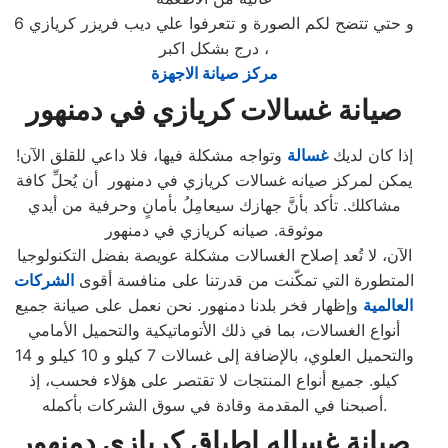
و حتي تتضح لكم الصورة و تتعرفوا علي ديب فريزر كريازي 6
درج بشكل اكبر ،
مركز صيانة الاجهزة
صيانة غسالات كريازي في دمنهور
إذا كان لديك
غسالة
وتواجه مشكلة فيها، فلا داعي للقلق الآن!
يمكن لمركز صيانه غسالات كريازي في دمنهور أن يُحلِّ كافة
مشاكلك. تأكد بأنَّ جهازك سيعامِلُ بأمانٍ وحرفية من أيدي
موثوقة. صيانه كريازي في دمنهور
الآن، لا تُعد إصلاح الغسالات مشكلة عويصة بفضل التكنولوجيا
المتطورة التي تمكّنت من قدرتنا على منافسة أقوى
الشركات
العالمية
وإظهار فخر بلدنا دمنهور. نحن نعمل على صيانة جميع
أنواع الغسالات، بما في ذلك الأتوماتيكية والتحميل الأمامي
والتحميل العلوي، بالإضافة إلى غسالات 7 كيلو و 10 كيلو و 14
كيلو. جميع أنواع المنتجات لا تقتصر على هؤلاء فحسب، إذ
أصبحنا في المقدمة وقادة في سوق الشركات بأكمله.
صيانة غساله اطباق كريازي دمنهور