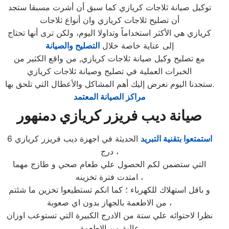
توكيل صيانة ثلاجات كريازي كما سبق أن أشرت مسبقا ستجد
أن تصليح ثلاجات كريازي وان أنواع ثلاجات
كريازي هي الأكثر استخداماً وتداولا اليوم، ولكن ترى أنها تحتاج
إلى عناية خاصة خلال
التصليح والصيانة
مع تصليح وكيل صيانة ثلاجات كريازي, من واقع الكثير من
الخبرات العملية في تصليح وصيانة ثلاجات كريازي
ستجدنا اليوم نعرض إليك أهم المشاكل والأعطال التي تلحق بها.
مراكز الصيانة المعتمد
صيانة ديب فريزر كريازي دمنهور
استمتعوا بتقنية التبريد
الحديثة في اجهزة ديب فريزر كريازي 6
درج ،
التي ستضمن لكم الحصول علي طعام صحي و طازج مهما
امتدت فترة تخزينه ،
و باقل استهلاك للكهرباء ؛ كما انكم تستطيعوا تخزين ما شئتم
من الاطعمة بالجهاز بدون اي صعوبة ،
نظرا لاحتوائه علي ستة من الادرج الكبيرة التي تستوعب اوزان
عالية من الاطعمة