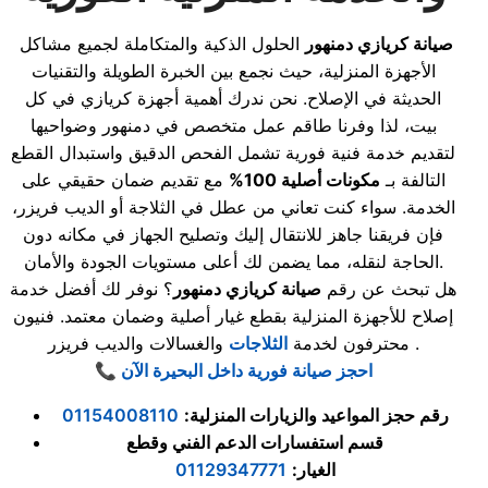
صيانة كريازي دمنهور
الحلول الذكية والمتكاملة لجميع مشاكل
الأجهزة المنزلية، حيث نجمع بين الخبرة الطويلة والتقنيات
الحديثة في الإصلاح. نحن ندرك أهمية أجهزة كريازي في كل
بيت، لذا وفرنا طاقم عمل متخصص في دمنهور وضواحيها
لتقديم خدمة فنية فورية تشمل الفحص الدقيق واستبدال القطع
التالفة بـ
مكونات أصلية 100%
مع تقديم ضمان حقيقي على
الخدمة. سواء كنت تعاني من عطل في الثلاجة أو الديب فريزر،
فإن فريقنا جاهز للانتقال إليك وتصليح الجهاز في مكانه دون
الحاجة لنقله، مما يضمن لك أعلى مستويات الجودة والأمان.
هل تبحث عن رقم
صيانة كريازي دمنهور
؟ نوفر لك أفضل خدمة
إصلاح للأجهزة المنزلية بقطع غيار أصلية وضمان معتمد. فنيون
والغسالات والديب فريزر .
محترفون لخدمة
الثلاجات
📞 احجز صيانة فورية داخل البحيرة الآن
رقم حجز المواعيد والزيارات المنزلية:
01154008110
قسم استفسارات الدعم الفني وقطع
الغيار:
01129347771