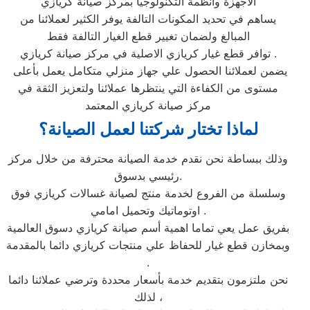
الأجهزة وأنظمة التكنولوجيا بمركز صيانة كريازي
يساهم في تحديد المكونات التالفة يوفر الكثير لعملائنا من
المبالغ ولضمان تغيير قطع الغيار التالفة فقط
توافر قطع غيار كريازي الاصلية في مركز صيانة كريازي .
يضمن لعملائنا الحصول علي جهاز منزلي متكامل يعمل بأعلى
مستوى من الكفاءة التي ينتظرها عملائنا ولتعزيز الثقة في
مركز صيانة كريازي المعتمد
لماذا تختار شركتنا لعمل الصيانة؟
وذلك ببساطة نحن نقدم خدمة الصيانة محترفة من خلال مركز
رئيسي بدسوق.
وسلسلة من الفروع لخدمة منتج لصيانة غسالات كريازي فوق
اوتوماتيك وتحميل امامي .
بفريق عمل يعي تماما اهمية أسم صيانة كريازي دسوق العالمية
وبمخازن قطع غيار للحفاظ علي منتجات كريازي دائما بالمقدمة
.
نحن ملتزمون بتقديم خدمة بأسعار محددة وترضي عملائنا دائما
لذلك ،