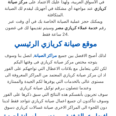
في الأسواق العربية، ولهذا عليك الاعتماد على
مركز صيانة
كريازي
عند مواجهة أي مشكلة في أجهزتك ليقدم لك الصيانة
المتكافئة.
ويمكنك حجز عملية الصيانة الخاصة بك في أي وقت عبر
رقم
خدمة عملاء
كريازي
مصر
وسيتم تقديمها لك في غضون
24 ساعة فقط.
موقع صيانة كريازي الرئيسي
لذلك أصبح الافضل بين جميع
مراكز الصيانة
, اتصل بنا وسوف
يتوجه مختص مركز صيانة كريازي فى وقتها اليكم
لكن لكي يتعامل مع بلاغات الاعطال التي تواجهكم على الفور
اذ ان مركز صيانة كريازي المعتمد من المراكز المعروفة الى
مستوى عالى بالخدمات التي يوفرها لكم الجيدة والممتازة
وعندما تتصلون بـرقم توكيل صيانة كريازي
سوف تجربون بأنفسكم هذه النتائج التي سبق ذكرها على الفور
وسوف تتأكدون ان جميع اعمال صيانة كريازي تتواجد فقط لدينا
دون اللجوء الى المراكز الاخرى صيانة غسالات كريازي دسوق