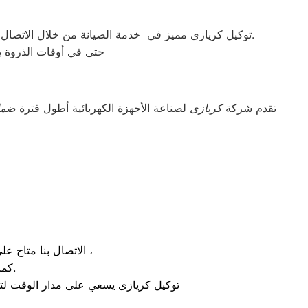
توكيل كريازى مميز في خدمة الصيانة من خلال الاتصال بأرقامنا يقوم مركز توكيل كريازى بتوحيد كل الخدمات في مكان واحد وفي أسرع وقت كخدمات مابعد البيع والمبيعات والشكاوي.
حتى في أوقات الذروة يس
تقدم شركة
كريازى
لصناعة الأجهزة الكهربائية أطول فترة
ضما
الاتصال بنا متاح على الدوام من خلال رقم صيانة كريازى الارضي او بالضغط علي ايقونة الهاتف ثم الاتصال ،
كما يوجد ايضاً ارقام تليفون كريازى الموجودة بصفحة التواصل مع عملائنا.
توكيل كريازى يسعي على مدار الوقت لتذ