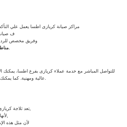
مراكز صيانة كريازى اطسا يعمل علي الت
ف صيانة 
وفريق مخصص للرد على كافة اسئلتكم على م
اطسا، سنورس، الفيوم، طامية، إبشواي، وعموم محافظة الفيوم.
مناطق
للتواصل المباشر مع خدمة عملاء كريازى بفرع اطسا، يمكنك ا
عالية ومهنية. كما يمكنك أيضًا زيارة الموقع الرسمي لكريازى مصر للحصول على معلومات إضافية حول الخدمات المقدمة.
تعد ثلاجة كريازى هي أهم الأجهزة الكهربائية التي توفرها الشركة و أكثرها مبيعاً بين بقية المنتجات الأخرى,
لأنها قوية جداً في عمليات التبريد و تتضمن بعض التقنيات المتميزة كتقنية الانفلتر,
لأن مثل هذه الإم