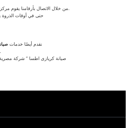
من خلال الاتصال بأرقامنا يقوم مركز صيانة كريازى بتوحيد كل الخدمات في مكان واحد وفي أسرع وقت كخدمات مابعد البيع والمبيعات والشكاوي.
حتى في أوقات الذروة يس
نقدم أيضًا خدمات
صيان
لتغطية جميع الماركات، مع ضمان حلول احترا
صيانة كريازى اطسا ” شركة مصرية م