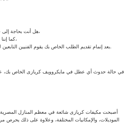
هل أنت بحاجة إلى خدمة الصيانة الفورية لغسالة الأطباق لديك؟ نحن نمنحك خدمة الصيانة الفورية التي ترغب بها،
كما إننا نمتلك خبرة أكثر من 10 سنوات في خدمات إصلاحات كافة أنواع غسالات الأطباق،
بعد إتمام تقديم الطلب الخاص بك يقوم الفنيين التابعين لـ غسالات الاطباق ، بعمل معاينة بالمنزل لتحديد العطل، ثم القيام ب اصلاح غسالات اطباق كريازى دون سحب الجهاز إلى الوكلاء.
في حالة حدوث أي عطل في مايكروويف كريازى الخاص بك، عليك
أصبحت مكيفات كريازى شائعة في معظم المنازل المصرية، نظرًا
الموديلات، والإمكانيات المختلفة، وعلاوة على ذلك يحرص مر