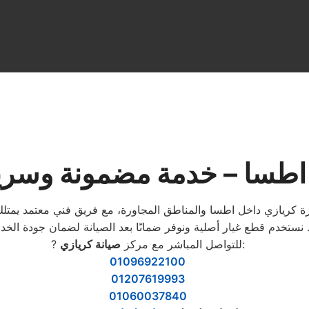
 اطسا – خدمة مضمونة وسريع
 كريازي داخل اطسا والمناطق المجاورة، مع فريق فني معتمد يمتلك 
:
? للتواصل المباشر مع مركز
صيانة كريازي
01096922100
01207619993
01060037840