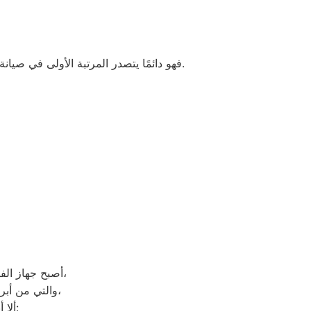
فهو دائمًا يتصدر المرتبة الأولى في صيانة جميع أنواع الغسالات الخاصة بماركة كريازى تحت أيدي متخصصين ، مع مراعاة توفير أفضل خدمات الدعم الفنى.
أصبح جهاز الفريزر من ماركة كريازى من الأجهزة الضرورية داخل كافة البيوت، وفقًا لمميزاته العديدة،
والتي من أبرزها حفظ الطعام لفترات طويلة، وتعدد موديلاته المختلفة، وبالرغم من مميزاته العديدة،
ألا أنه من المحتمل حدوث بعض الأعطال التي تتطلب الصيانة، ومن هذه الأعطال: