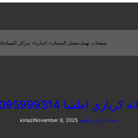
صفحات تهمك
تفعيل الضمان
اخبارنا
مراكز الصيانة
ات
 كريازي اطسا 01095999314
صيانة كريازي اطسا
November 9, 2025
kiriazi