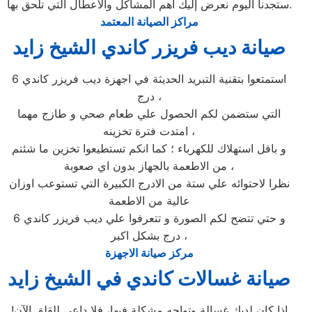
ستجدنا اليوم نعرض إليك أهم المشاكل والأعطال التي تلحق بها.
مراكز الصيانة المعتمد
صيانة ديب فريزر كاندي الشيخ زايد
استمتعوا بتقنية التبريد الحديثة في اجهزة ديب فريزر كاندي 6
درج ،
التي ستضمن لكم الحصول علي طعام صحي و طازج مهما
امتدت فترة تخزينه ،
و باقل استهلاك للكهرباء ؛ كما انكم تستطيعوا تخزين ما شئتم
من الاطعمة بالجهاز بدون اي صعوبة ،
نظرا لاحتوائه علي ستة من الادرج الكبيرة التي تستوعب اوزان
عالية من الاطعمة
و حتي تتضح لكم الصورة و تتعرفوا علي ديب فريزر كاندي 6
درج بشكل اكبر ،
مركز صيانة الاجهزة
صيانة غسالات كاندي في الشيخ زايد
إذا كان لديك غسالة وتواجه مشكلة فيها، فلا داعي للقلق الآن!