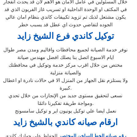
خلال المسئولين في عامل الامان هو الاهم لان قد يحدث انفجار
في المكثف او الوحدة الداخلية او تسريب غاز الفريون الذي قد
يكون مشتعل لذبك تم تزويد تكييفات كاندي بنظام امان عالي
الجوده لتفاضي حدوث اي عطل قد يسبب خطر
توكيل كاندي فرع الشيخ زايد
نوفر خدمة الصيانة لجميع محافظات واقاليم ومدن مصر طوال
ايام الاسبوع اتصل بنا يصلك افضل مهندس صيانة
مختص من خلال اقرب مركز خدمة وتوكيل في محافظتك
والصيانة منزلية
ولا يستلزم نقل الجهاز من المنزل الا في حالات نادرة او اعطال
كبيرة.
نسعى لتحقيق مستوى جديد من الإنجازات من خلال تحدي
ومواجة طريقة تفكيرنا دائمًا.
نعمل ايضا علي توكيل يونيون اير و توكيل سامسونج
ارقام صيانه كاندي بالشيخ زايد
رقم صيانه الخط الساخن المختصر
للحفاظ علي جهازك كاندي