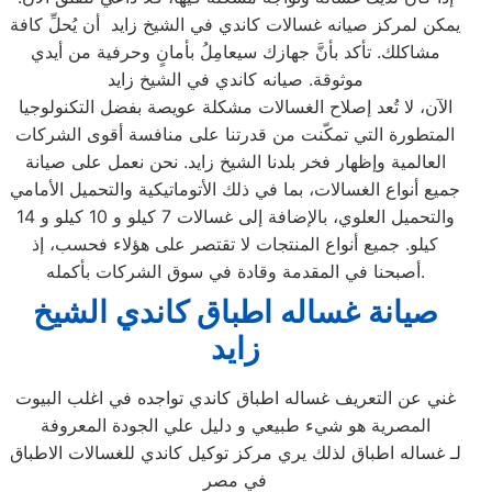
يمكن لمركز صيانه غسالات كاندي في الشيخ زايد أن يُحلِّ كافة
مشاكلك. تأكد بأنَّ جهازك سيعامِلُ بأمانٍ وحرفية من أيدي
موثوقة. صيانه كاندي في الشيخ زايد
الآن، لا تُعد إصلاح الغسالات مشكلة عويصة بفضل التكنولوجيا
المتطورة التي تمكّنت من قدرتنا على منافسة أقوى الشركات
العالمية وإظهار فخر بلدنا الشيخ زايد. نحن نعمل على صيانة
جميع أنواع الغسالات، بما في ذلك الأتوماتيكية والتحميل الأمامي
والتحميل العلوي، بالإضافة إلى غسالات 7 كيلو و 10 كيلو و 14
كيلو. جميع أنواع المنتجات لا تقتصر على هؤلاء فحسب، إذ
أصبحنا في المقدمة وقادة في سوق الشركات بأكمله.
صيانة غساله اطباق كاندي الشيخ
زايد
غني عن التعريف غساله اطباق كاندي تواجده في اغلب البيوت
المصرية هو شيء طبيعي و دليل علي الجودة المعروفة
لـ غساله اطباق لذلك يري مركز توكيل كاندي للغسالات الاطباق
في مصر