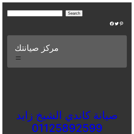
Skip
to
S
Search
content
e
Facebook
Twitter
Pinterest
a
r
c
مركز صيانتك
h
صيانة كاندي الشيخ زايد
01125892599