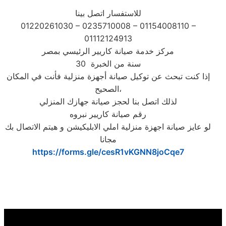
للاستفسار اتصل بينا
01220261030 – 0235710008 – 01154008110 –
01112124913
مركز خدمة صيانة كاريير الرئيسي بمصر
30 سنة من الخبرة
إذا كنت تبحث عن توكيل صيانة أجهزة منزلية فأنت في المكان
الصحيح،
لذلك اتصل بنا لحجز صيانة جهازك المنزلي
رقم صيانة كاريير نبروه
لو عايز صيانة اجهزة منزلية املي الابليكيشن و هيتم الاتصال بك
مجانا
https://forms.gle/cesR1vKGNN8joCqe7