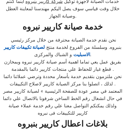
خدمات الصيانة لاجهزة توكيل
شركة كاريير بنبروه
اينما كنتم
خلال وقت قياسي سوف يصل اليكم مهندسنا لمعاينة العطل
وصيانة الجهاز.
خدمة صيانة كاريير نبروه
نحن نقدم خدمة الصيانة محترفة من خلال مركز رئيسي
بنبروه. وسلسلة من الفروع لخدمة منتج
لصيانة تكييفات كاريير
و الشباك والمركزى.
الاسبليت
بفريق عمل يعي تماما اهمية أسم صيانة كاريير نبروه وبمخازن
قطع غيار للحفاظ علي منتجات كاريير دائما بالمقدمة .
نحن ملتزمون بتقديم خدمة بأسعار محددة وترضي عملائنا دائما
. لذلك ، اتصلوا بنا مركز الصيانة كاريير لاصلاح التكييفات
المعتمد في مصر عودة للصفحة الرئيسية » لصيانة كاريير مصر
في حال انشغال رقم الخط الساخن شرفونا بالاتصال علي دائما
ولذلك يمكنكم التواصل معنا علي رقم خدمة عملاء صيانة
كاريير للتكييفات فى نبروه
بلاغات اعطال كاريير بنبروه