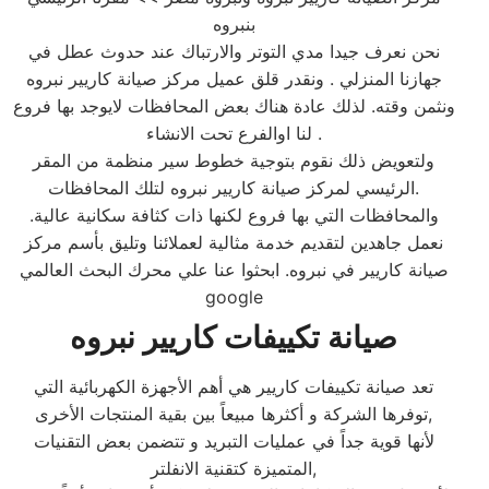
بنبروه
نحن نعرف جيدا مدي التوتر والارتباك عند حدوث عطل في
جهازنا المنزلي . ونقدر قلق عميل مركز صيانة كاريير نبروه
ونثمن وقته. لذلك عادة هناك بعض المحافظات لايوجد بها فروع
لنا اوالفرع تحت الانشاء .
ولتعويض ذلك نقوم بتوجية خطوط سير منظمة من المقر
الرئيسي لمركز صيانة كاريير نبروه لتلك المحافظات.
والمحافظات التي بها فروع لكنها ذات كثافة سكانية عالية.
نعمل جاهدين لتقديم خدمة مثالية لعملائنا وتليق بأسم مركز
صيانة كاريير في نبروه. ابحثوا عنا علي محرك البحث العالمي
google
صيانة تكييفات كاريير نبروه
تعد صيانة تكييفات كاريير هي أهم الأجهزة الكهربائية التي
توفرها الشركة و أكثرها مبيعاً بين بقية المنتجات الأخرى,
لأنها قوية جداً في عمليات التبريد و تتضمن بعض التقنيات
المتميزة كتقنية الانفلتر,