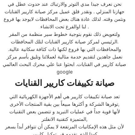
نحن نعرف جيدا مدي التوتر والارتباك عند حدوث عطل في
جهازنا المنزلي . ونقدر قلق عميل مركز صيانة كاريير القنايات
ونثمن وقته. لذلك عادة هناك بعض المحافظات لايوجد بها فروع
لنا اوالفرع تحت الانشاء .
ولتعويض ذلك نقوم بتوجية خطوط سير منظمة من المقر
الرئيسي لمركز صيانة كاريير القنايات لتلك المحافظات.
والمحافظات التي بها فروع لكنها ذات كثافة سكانية عالية.
نعمل جاهدين لتقديم خدمة مثالية لعملائنا وتليق بأسم مركز
صيانة كاريير في القنايات. ابحثوا عنا علي محرك البحث العالمي
google
صيانة تكييفات كاريير القنايات
تعد صيانة تكييفات كاريير هي أهم الأجهزة الكهربائية التي
توفرها الشركة و أكثرها مبيعاً بين بقية المنتجات الأخرى,
لأنها قوية جداً في عمليات التبريد و تتضمن بعض التقنيات
المتميزة كتقنية الانفلتر,
لأن مثل هذه الإمكانيات المرتفعة لا يمكن أن تتوافر أبداً بسعر
كهذا الذي نقدمه في توكيل كاريير