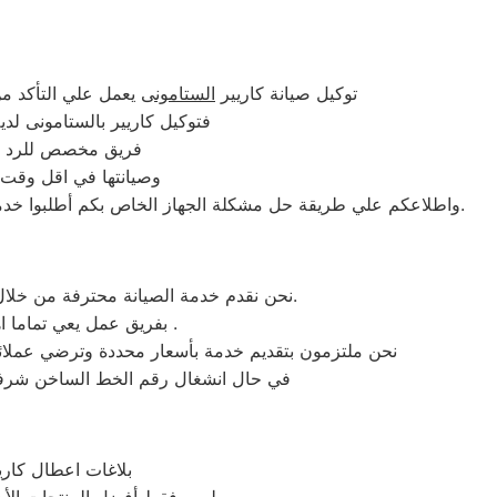
توكيل صيانة كاريير
الستامونى
يعمل علي التأكد م
فتوكيل كاريير بالستامونى لدي
فريق مخصص للرد علي كافة اسئلتكم علي م
وصيانتها في اقل وقت 
اينما كنتم خلال وقت قياسي سوف يصل اليكم مهندسنا لمعاينة العطل وصيانة الجهاز.
واطلاعكم علي طريقة حل مشكلة الجهاز الخاص بكم أطلبوا خدما
و الشباك والمركزى.
نحن نقدم خدمة الصيانة محترفة من خلا
بفريق عمل يعي تماما اهمية أسم صيانة كاريير الستامونى وبمخازن قطع غيار للحفاظ علي منتجات كاريير دائما بالمقدمة .
نحن ملتزمون بتقديم خدمة بأسعار محددة وترضي عملائنا د
في حال انشغال رقم الخط الساخن شرفونا
بلاغات اعطال كاري