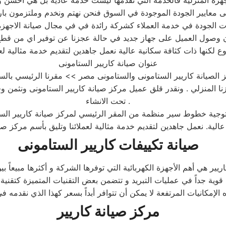
هزة المنزلية فالخدمة التي نقدمها ليست خدمة عادية بل هي أحسن 
 معايير الجودة الموجودة في السوق فنحن نهتم ونخدم وملتزمون بارض
ت الجودة في خدمة العملاء كشركة رائدة في في مجال صيانة الاجهزة ا
وصول العميل على جهاز جديد في حالة عجزنا عن توفير اي من قطع ال
لكنها ذات كثافة سكانية عالية نعمل جاهدين لتقديم خدمة مثالية لعم
عنوان صيانة كاريير الستامونى
 الصيانة كاريير الستامونى والستامونى مصر >> مقرنا الرئيسي بالس
 المنزلي . ونقدر قلق عميل مركز صيانة كاريير الستامونى ونثمن وقت
تحت الانشاء .
صيانة تكييفات كاريير الستامونى
الإمكانيات المرتفعة لا يمكن أن تتوافر أبداً بسعر كهذا الذي نقدمه ف
مركز صيانة كاريير