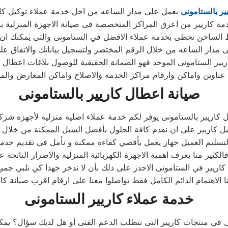
ير بالستامونى
يعمل على مدار الساعه من اجل خدمة عملاء توكيل كار
مة كاريير من اعرق المراكز المتخصصة فى صيانة الاجهزة المنزلية 
ط الساخن تحظى بخدمة عملاء الافضل في الستامونى والتى يمكنك ان
لى مدار الساعه من خلال الرقم المختصر ولتسجيل بياناتك والاتفاق عل
يير الستامونى الموحد فهو الضمانة الحقيقية للوصول بلاغات اعطال ك
ناوين واماكن وارقام مراكز الخدمة والاصلاح واماكن المعارض والمبي
صيانة اعطال كاريير بالستامونى
 كاريير بالستامونى يوفر لكم خدمة عملاء اصلية منزلية لأجهزة شرك
يل كاريير على ان نقدم كافة الحلول بأفضل السبل الممكنة من خلال تو
 لتسليم العميل جهاز يعمل بأقصي كفاءة ممكنة و نأمل في تقديم خدم
الكثير منا يعرف اهمية الاجهزة الكهربائية المنزلية والاضرار الناتجة ع
ريير في الستامونى الاجدر على ذلك بأن لا ندخر جهدا كي نلبي جميع 
ا الاهتمام الدائم الكامل فقط تواصلوا معنا على ارقام اقرب صيانة كا
خدمة عملاء كاريير الستامونى