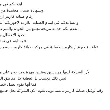
اهلا بكم في م
وبشهادة ضمان معتمدة من مر
ارقام صيانة كاريير ار
و نساعدكم في اتمام الصيانة اللازمة لأجهزتكم الم
نقدم لكم خدمة مريحة تجمع بين الجودة والسرعة والاسعار المحددة وضمان مابعد الاصلاح ونجنبكم التجارب السيئة التي تهدر الوقت والمال » علي رقم مركز صيانة كاريير .
تحديد الاعطال وت
يساهم في تحديد المكونات التالفة يوفر الكثير لعملائنا من المبالغ ولضمان تغيير قطع الغيار التالفة فقط »
توافر قطع غيار كاريير الاصلية في مركز صيانة كاريير . يضمن
لأن الشركة لديها مهندسين وفنيين مهرة ومدربون علي م
ليس ذلك فحسب بل تغطية كل مناطق الستام
كما أنها تقوم بعمل خصو