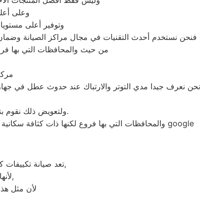
وليس فقط أفضل المنتجات الأج
وعلى أعلى
وتوفير أعلى مستويا
فنحن نستخدم أحدث التقنيات في مجال مراكز الصيانة وضمان 
من حيث والمحافظات التي بها فروع 
مركز
نحن نعرف جيدا مدي التوتر والارتباك عند حدوث عطل في جهازنا
ولتعويض ذلك نقوم بتوجية خطوط سير منظمة من المقر الرئيسي لمركز صيانة كاريير الستامونى لتلك المحافظات.
والمحافظات التي بها فروع لكنها ذات كثافة سكانية عالية. نعمل جاهدين لتقديم خدمة مثالية لعملائنا وتليق بأسم مركز صيانة كاريير في الستامونى. ابحثوا عنا علي محرك البحث العالمي google
تعد صيانة تكييفات كاريير هي أهم الأجهزة الكهربائية التي توفرها الشركة و أكثرها مبيعاً بين بقية المنتجات الأخرى,
لأنها قوية جداً في عمليات التبريد و تتضمن بعض التقنيات المتميزة كتقنية الانفلتر,
لأن مثل هذه 