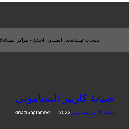
صفحات تهمك
تفعيل الضمان
اخبارنا
مراكز الصيانة
ات
صيانة كاريير الستامونى
صيانة كاريير الستامونى
September 11, 2022
kiriazi