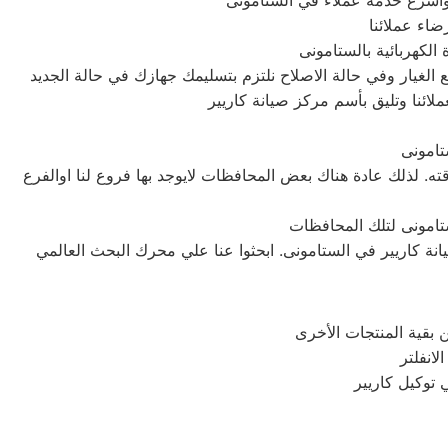
وأسرع خدمة عملاء في الستامونى
اء عملائنا
لكهربائية بالستامونى
غيار وفي حالة الاصلاح نلتزم بتسليمك جهازك في حالة الجديد
لائنا وتليق بأسم مركز صيانة كاريير
تامونى
ه. لذلك عادة هناك بعض المحافظات لايوجد بها فروع لنا اوالفرع
ي توكيل كاريير