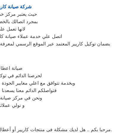
شركة صيانة كاري
حيث يعتبر مركز خد
بمجرد اتصالك بالخ
لانها تعمل ع
اتصل علي خدمة عملاء صيانة كار
بضمان توكيل كاريير المعتمد عبر الموقع الرسمي لمعرفة ع
صيانة اعطال
لحرصنا الدائم في توك
وبخدمة تتوافق مع اعلي معايير الجودة
فتواصلكم الدائم معنا يسعدنا ف
ونحن في مركز صيانة كا
و نولي عملائن
مرحبا بكم .. هل لديك مشكلة فى منتجات كاريير أو أعطال في منتجات كاريير التى تتطلب الدعم الفنى أو هل لديك سؤال؟ يمكننا المساعدة بسهولة لاننا أفضل خدمة عملاء صيانة فى مصر.