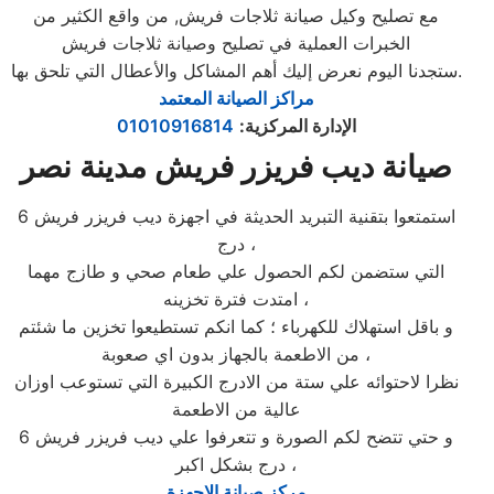
مع تصليح وكيل صيانة ثلاجات فريش, من واقع الكثير من
الخبرات العملية في تصليح وصيانة ثلاجات فريش
ستجدنا اليوم نعرض إليك أهم المشاكل والأعطال التي تلحق بها.
مراكز الصيانة المعتمد
الإدارة المركزية
:
01010916814
صيانة ديب فريزر فريش مدينة نصر
استمتعوا بتقنية التبريد الحديثة في اجهزة ديب فريزر فريش 6
درج ،
التي ستضمن لكم الحصول علي طعام صحي و طازج مهما
امتدت فترة تخزينه ،
و باقل استهلاك للكهرباء ؛ كما انكم تستطيعوا تخزين ما شئتم
من الاطعمة بالجهاز بدون اي صعوبة ،
نظرا لاحتوائه علي ستة من الادرج الكبيرة التي تستوعب اوزان
عالية من الاطعمة
و حتي تتضح لكم الصورة و تتعرفوا علي ديب فريزر فريش 6
درج بشكل اكبر ،
مركز صيانة الاجهزة