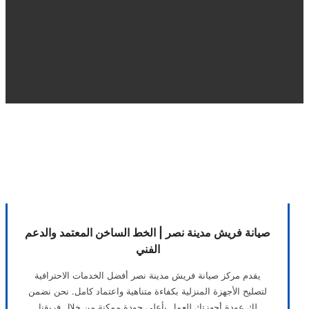
صيانة فريش مدينة نصر | الخط الساخن المعتمد والدعم
الفني
يقدم مركز صيانة فريش مدينة نصر أفضل الخدمات الاحترافية
لتصليح الأجهزة المنزلية بكفاءة متناهية واعتماد كامل. نحن نضمن
لك عودة أجهزتك للعمل بأعلى جودة ممكنة من خلال فريقنا