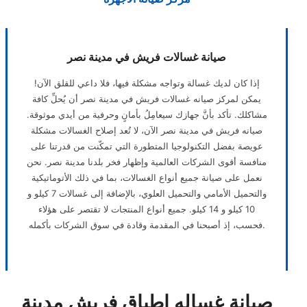
صيانة غسالات فريش في مدينة نصر
إذا كان لديك غسالة وتواجه مشكلة فيها، فلا داعي للقلق الآن!
يمكن لمركز صيانه غسالات فريش في مدينة نصر أن يُحلِّ كافة
مشاكلك. تأكد بأنَّ جهازك سيعامِلُ بأمانٍ وحرفية من أيدي موثوقة.
صيانه فريش في مدينة نصر الآن، لا تُعد إصلاح الغسالات مشكلة
عويصة بفضل التكنولوجيا المتطورة التي تمكّنت من قدرتنا على
منافسة أقوى الشركات العالمية وإظهار فخر بلدنا مدينة نصر. نحن
نعمل على صيانة جميع أنواع الغسالات، بما في ذلك الأتوماتيكية
والتحميل الأمامي والتحميل العلوي، بالإضافة إلى غسالات 7 كيلو و
10 كيلو و 14 كيلو. جميع أنواع المنتجات لا تقتصر على هؤلاء
فحسب، إذ أصبحنا في المقدمة وقادة في سوق الشركات بأكمله.
صيانة غساله اطباق فريش مدينة