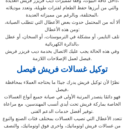
داخل كافة البيوت، وفقًا لمميزات ديب فريزر فريش العديدة،
والتي من أبرزها حفظ الطعام لفترات طويلة، وتعدد موديلاته
المختلفة، وبالرغم من مميزاته العديدة،
ألا أنه من المحتمل حدوث بعض الأعطال التي تتطلب الصيانة،
ومن هذه الأعطال:
تلف التايمر، أو مشكلة في الترموستات، أو السخان، أو عطل
بالدائرة الكهربائية،
وفي هذه الحالة يجب عليك الاتصال بخدمة ديب فريزر فريش
فيصل لعمل الإصلاحات اللازمة.
توكيل غسالات فريش فيصل
نظرًا لأن توكيل فريش يدرك جيدًا ما يحتاجه العملاء بمحافظة
فيصل،
فهو دائمًا يتصدر المرتبة الأولى في صيانة جميع أنواع الغسالات
الخاصة بماركة فريش تحت أيدي أنسب المهندسين، مع مراعاة
توفير أفضل خدمات الدعم الفنى.
تتعدد الأعطال التي تصيب الغسالات بمختلف فئات الصنع والنوع
من غسالات فريش اوتوماتيك، واخرى فوق اوتوماتيك، والنصف