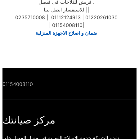
فريش للثلاجات فى فيصل .
للاستفسار اتصل بينا ||
0235710008 | 01112124913 | 01220261030
| 01154008110|
ضمان و اصلاح الاجهزة المنزلية
01154008110
مركز صيانتك
تقدم الشركة خدمة الاصلاح الفورية في منزل العميل علي