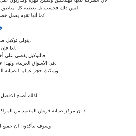
لأن الشركة لديها مهندسين وفنيين مهرة ومدربون علي 
ليس ذلك فحسب بل تغطية كل مناطق سمنود
كما أنها تقوم بعمل خصو
م
يتولى توكيل صيانة فريش خدمة تصليح جميع أعطال أجهزة فريش من ثلاجات وغسالات وديب فريزرات،
لذا فإن أي أعطال ستواجهك في جهازك سيتغلب توكيل فريش عليها بأعلى جودة ممكنة.
فالتوكيل يقضي على أخط
عند مواجهة أي مشكلة في أجهزتك ليقدم لك الصيانة المتكافئة.
في الأسواق العربية، ولهذا ع
وسيتم تقديمها لك في غضون 24 ساعة فقط.
ويمكنك حجز عملية الصيانة 
لذلك أصبح الافضل 
اذ ان مركز صيانة فريش المعتمد من المراكز
وسوف تتأكدون ان جميع اع