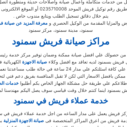
فضل من خدمات متكاملة واعمال صيانة واصلاحات حديثة ومتطورة اتص
وحد 0235710008 أو الموقع الالكترونى او الارقام المبينة بالموقع
. يتم خلال دقائق تسجيل الطلب ويتابع مندوب خاص
 والمزايا المقدمة من الوكيل الحصري و
معرفة المزيد عن صيانة ف
سمنود، مدينة سمنود، مركز سمنود
مراكز صيانة فريش سمنود
د من حصولك علي افضل صيانة ممكنة وضمان توفير مركز خدمة رئي
 فريش بسمنود لديه تعاقد مع افضل وكلاء
صيانة الاجهزة
الكهربائية 
دار 24 ساعة في حالة طلب مساعدتنا نعمل علي توصيل اجهزتكم
ممكن بافضل الاسعار التي لكن لا تقبل المنافسة بفريق دعم فني لتح
طلاعكم علي طريقة حل مشكلة الجهاز الخاص بكم أطلبوا
خدمات الص
خدمة عملاء فريش في سمنود
كز فريش يعمل على مدار الساعه من اجل خدمة عملاء فريش في س
دمة فريش من اعرق المراكز المتخصصة فى
صيانة الاجهزة المنزلية
بم