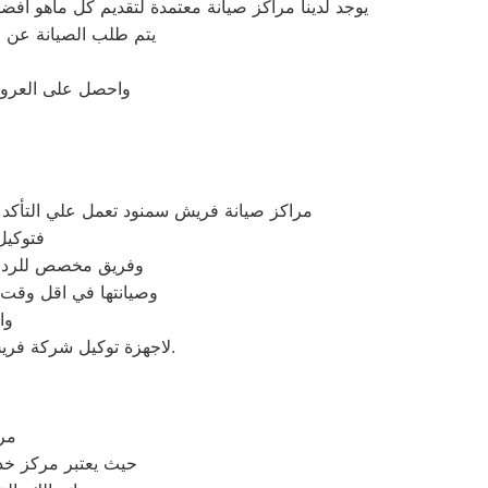
يوجد لدينا مراكز صيانة معتمدة لتقديم كل ماهو ا
يتم طلب الصيانة عن طريق رقم توكيل فريش الم
واحصل على العروض
مراكز صيانة فريش سمنود تعمل علي التأك
فتوكيل
وفريق مخصص للرد علي كافة اسئلتكم علي م
وصيانتها في اقل وقت 
وا
لاجهزة توكيل شركة فريش بسمنود اينما كنتم خلال وقت قياسي سوف يصل اليكم مهندسنا لمعاينة العطل وصيانة الجهاز.
مر
حيث يعتبر مركز خ