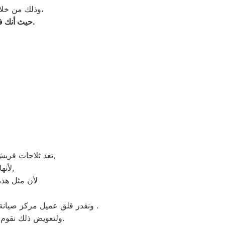
وذلك من خلال تواجده في أسرع وقت ممكن إلي جانبك في أوقات الأزمات الشديدة التي قد تحدث،
.
حيث أنك فو
تعد ثلاجات فريش هي أهم الأجهزة الكهربائية التي توفرها الشركة و أكثرها مبيعاً بين بقية المنتجات الأخرى,
لأنها قوية جداً في عمليات التبريد و تتضمن بعض التقنيات المتميزة كتقنية الانفلتر,
لأن مثل هذه
ونقدر قلق عميل مركز صيانة فريش سمنود ونثمن وقته. لذلك عادة هناك بعض المحافظات لايوجد بها فروع لنا اوالفرع تحت الانشاء .
ولتعويض ذلك نقوم بتوجية خطوط سير منظمة من المقر الرئيسي لمركز صيانة فريش سمنود لتلك المحافظات.