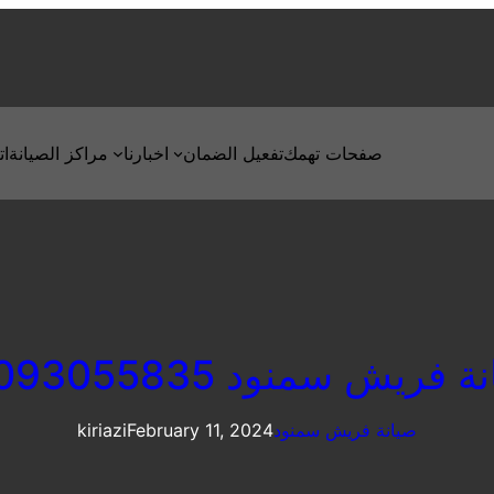
صفحات تهمك
تفعيل الضمان
اخبارنا
مراكز الصيانة
ات
 فريش سمنود 01093055835
صيانة فريش سمنود
February 11, 2024
kiriazi