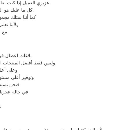
عزيزي العميل إذا كنت تع
كل ما عليك هو التواصل معنا على شركة صيانة غسالات اطباق فريش وكيل معتمد لأجهزة فريش في مصر.
كما أننا نمتلك مج
ولأننا نع
مع فريق خدمة العملاء لدينا على فروعنا فريش المتوافر على موقعنا الالكتروني.
بلاغات اعطال فر
وليس فقط أفضل المنتجات الأ
وعلى أعلى
وتوفير أعلى مستوي
فنحن نستخ
في حالة عجزنا 
ن