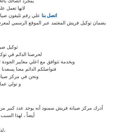
بمجرد اتصالك بال
لانها تعمل ع
اتصل بنا
علي رقم تليفون صيان
بضمان توكيل فريش المعتمد عبر الموقع الرسمي لمعرفة 
توكيل صي
لحرصنا الدائم في توك
وبخدمة تتوافق مع اعلي معايير الجودة
فتواصلكم الدائم معنا يسعدنا ف
ونحن في مركز صيانة
و نولي عملا
أدرك مركز صيانة فريش سمنود أنه يوجد عدد كبير من 
أيضاً ، لهذا السب
لذلك ، يقدم لكم مركز صيانة فريش بسمنود افضل خدمة صيانة علي الإطلاق،