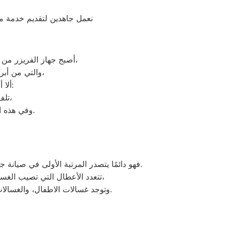
نعمل جاهدين لتقديم خدمة مث
أصبح جهاز الفريزر من ماركة فريش من الأجهزة الضرورية داخل كافة البيوت، وفقًا لمميزات ديب فريزر فريش العديدة،
والتي من أبرزها حفظ الطعام لفترات طويلة، وتعدد موديلاته المختلفة، وبالرغم من مميزاته العديدة،
ألا أنه من المحتمل حدوث بعض الأعطال التي تتطلب الصيانة، ومن هذه الأعطال:
تلف التايمر، أو مشكلة في الترموستات، أو السخان، أو عطل بالدائرة الكهربائية،
وفي هذه الحالة يجب عليك الاتصال بخدمة ديب فريزر فريش سمنود لعمل الإصلاحات اللازمة.
فهو دائمًا يتصدر المرتبة الأولى في صيانة جميع أنواع الغسالات الخاصة بماركة فريش تحت أيدي أنسب المهندسين، مع مراعاة توفير أفضل خدمات الدعم الفنى.
تتعدد الأعطال التي تصيب الغسالات بمختلف فئات الصنع والنوع من غسالات فريش اوتوماتيك، واخرى فوق اوتوماتيك، والنصف اتوماتيك،
وتوجد غسالات الاطفال، والغسالات العادية، ويتمتع مركز خدمة العملاء بوجود مهارة وخبرة عالية لافضل خدمة صيانة لعملاء فريش في مصر.