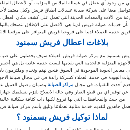
اني من وجود أي عطل في غسالة الملابس المنزلية، أو الأعطال المف
موعة من الآلات والمعدات الحديثة التي تعمل على كشف مكان العطل 
لم بأن خدمات صيانة فريش لدينا هي الأفضل على الإطلاق ننصحك بالتو
بلاغات اعطال فريش سمنود
يش بسمنود مع مركز صيانة فريش العملاء سوف يحصلون على صيانة ع
جهزة المنزلية فالخدمة التي نقدمها ليست خدمة عادية بل هي أحس
 معايير الجودة الموجودة في السوق فنحن نهتم ونخدم وملتزمون بارض
ات الجودة في خدمة العملاء كشركة رائدة في في مجال صيانة الاجهزة
دم أحدث التقنيات في مجال
مراكز الصيانة
وضمان وصول العميل على
عن توفير اي من قطع الغيار وفي حالة الاصلاح نلتزم بتسليمك جهازك
من حيث والمحافظات التي بها فروع لكنها ذات كثافة سكانية عالية
عمل جاهدين لتقديم خدمة مثالية لعملائنا وتليق بأسم مركز صيانة فر
لماذا توكيل فريش بسمنود ؟