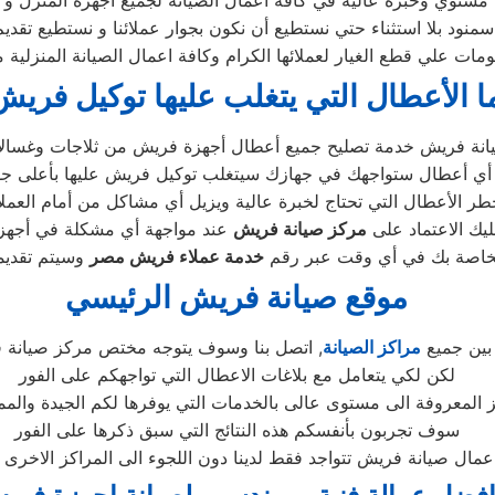
مستوي وخبرة عالية في كافة أعمال الصيانة لجميع أجهزة المنزل و 
 بلا استثناء حتي نستطيع أن نكون بجوار عملائنا و نستطيع تقديم 
مات علي قطع الغيار لعملائها الكرام وكافة اعمال الصيانة المنزلية
ا الأعطال التي يتغلب عليها توكيل فري
ر الأعطال التي تحتاج لخبرة عالية ويزيل أي مشاكل من أمام العملاء
ليك الاعتماد على
مركز صيانة
فريش
الخاصة بك في أي وقت عبر رقم
خدمة عملاء
فريش
مصر
موقع صيانة فريش الرئيسي
بين جميع
مراكز الصيانة
, اتصل بنا وسوف يتوجه مختص مركز صيانة ف
لكن لكي يتعامل مع بلاغات الاعطال التي تواجهكم على الفور
 المعروفة الى مستوى عالى بالخدمات التي يوفرها لكم الجيدة والمم
سوف تجربون بأنفسكم هذه النتائج التي سبق ذكرها على الفور
مال صيانة فريش تتواجد فقط لدينا دون اللجوء الى المراكز الاخر