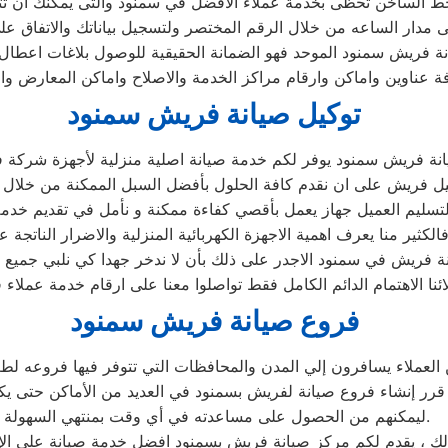
خط الساخن تحظى بخدمة عملاء الافضل في سمنود والتى يمكنك ان ت
لى مدار الساعه من خلال الرقم المختصر ولتسجيل بياناتك والاتفاق عل
ة فريش سمنود الموحد فهو الضمانة الحقيقية للوصول بلاغات اعطا
عناوين واماكن وارقام مراكز الخدمة والاصلاح واماكن المعارض والم
توكيل صيانة فريش سمنود
انة فريش سمنود يوفر لكم خدمة صيانة اصلية منزلية لأجهزة شركة
يل فريش على ان نقدم كافة الحلول بأفضل السبل الممكنة من خلال تو
 لتسليم العميل جهاز يعمل بأقصي كفاءة ممكنة و نأمل في تقديم خ
الكثير منا يعرف اهمية الاجهزة الكهربائية المنزلية والاضرار الناتجة ع
 فريش في سمنود الاجدر على ذلك بأن لا ندخر جهدا كي نلبي جميع طل
ئنا الاهتمام الدائم الكامل فقط تواصلوا معنا على ارقام خدمة عملاء
فروع صيانة فريش سمنود
العملاء يسافرون إلي المدن والمحافظات التي تتوفر فيها فروعه لطب
ب قرر إنشاء فروع صيانة لفريش بسمنود في العديد من الأماكن حتى ي
ليمكنهم من الحصول على مساعدته في أي وقت بمنتهي السهولة.