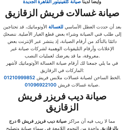
وايضا لدينا
صيانة كلفينيتور القاهرة الجديدة
صيانة غسالات فريش الزقازيق
بعد أن حددت العطل الأساسي
للغسالة
الأوتوماتيك، قد تحتاجين
إلى طلب فني الصيانة وشراء بعض قطع الغيار الأصلية. ننصحكِ
دائمًا بالتأكد من أرقام الصيانة، إذ ينتشر عبر الإنترنت بعض
الإعلانات وأرقام التليفونات الوهمية لشركات صيانة غير
معروفة، ما قد يعرضك لعمليات النصب.
في ما يلي جمعنا لك أرقام صيانة الغسالة الأوتوماتيك لأشهر
الماركات في الزقازيق:
.
الخط الساخن لصيانة غسالات ملابس فريش
01210999852
.
صيانة غسالات فريش
01096922100
صيانة ديب فريزر فريش
الزقازيق
مما لا ريب فيه أن مراكز
صيانة ديب فريزر فريش
6
درج
بالزقازيق
واحدة من النجوم اللامعة في سماء صيانة وتصليح