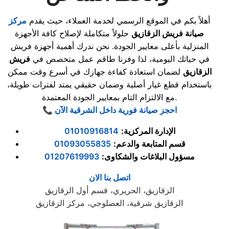
أهلاً بكم في الموقع الرسمي لخدمة العملاء، حيث يقدم
مركز
صيانة فريش الزقازيق
حلولاً متكاملة لإصلاح كافة الأجهزة
المنزلية بأعلى معايير الجودة. نحن ندرك أهمية أجهزة فريش
في حياتك اليومية، لذا وفرنا طاقم عمل متخصص في
فريش
الزقازيق
لضمان استعادة كفاءة جهازك في أسرع وقت ممكن
باستخدام قطع غيار أصلية وضمان حقيقي يمتد لفترات طويلة،
مع الالتزام التام بمعايير الجودة المعتمدة.
📞 احجز صيانة فورية داخل الشرقية الآن
الإدارة المركزية
:
01010916814
قسم المتابعة والدعم
:
01093055835
مسؤول البلاغات والشكاوى
:
01207619993
اتصل بنا الان
الزقازيق، الحريري، قسم أول الزقازيق
الزقازيق شرقية، العصلوجي، مركز الزقازيق