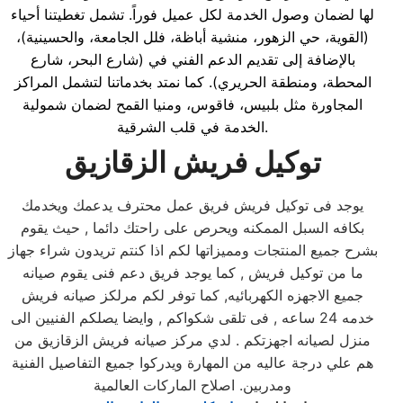
لها لضمان وصول الخدمة لكل عميل فوراً. تشمل تغطيتنا أحياء
(القوية، حي الزهور، منشية أباظة، فلل الجامعة، والحسينية)،
بالإضافة إلى تقديم الدعم الفني في (شارع البحر، شارع
المحطة، ومنطقة الحريري). كما نمتد بخدماتنا لتشمل المراكز
المجاورة مثل بلبيس، فاقوس، ومنيا القمح لضمان شمولية
الخدمة في قلب الشرقية.
توكيل فريش الزقازيق
يوجد فى توكيل فريش فريق عمل محترف يدعمك ويخدمك
بكافه السبل الممكنه ويحرص على راحتك دائما , حيث يقوم
بشرح جميع المنتجات ومميزاتها لكم اذا كنتم تريدون شراء جهاز
ما من توكيل فريش , كما يوجد فريق دعم فنى يقوم صيانه
جميع الاجهزه الكهربائيه, كما توفر لكم مرلكز صيانه فريش
خدمه 24 ساعه , فى تلقى شكواكم , وايضا يصلكم الفنيين الى
منزل لصيانه اجهزتكم . لدي مركز صيانه فريش الزقازيق من
هم علي درجة عاليه من المهارة ويدركوا جميع التفاصيل الفنية
ومدربين. اصلاح الماركات العالمية