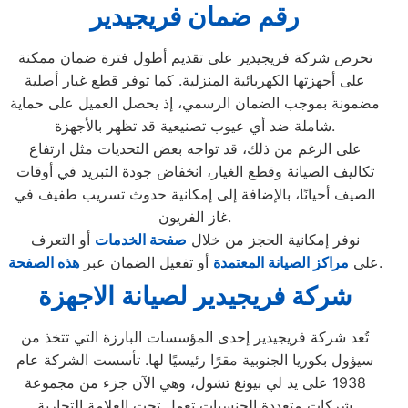
رقم ضمان فريجيدير
تحرص شركة فريجيدير على تقديم أطول فترة ضمان ممكنة
على أجهزتها الكهربائية المنزلية. كما توفر قطع غيار أصلية
مضمونة بموجب الضمان الرسمي، إذ يحصل العميل على حماية
شاملة ضد أي عيوب تصنيعية قد تظهر بالأجهزة.
على الرغم من ذلك، قد تواجه بعض التحديات مثل ارتفاع
تكاليف الصيانة وقطع الغيار، انخفاض جودة التبريد في أوقات
الصيف أحيانًا، بالإضافة إلى إمكانية حدوث تسريب طفيف في
غاز الفريون.
نوفر إمكانية الحجز من خلال
صفحة الخدمات
أو التعرف
.
على
مراكز الصيانة المعتمدة
أو تفعيل الضمان عبر
هذه الصفحة
شركة فريجيدير لصيانة الاجهزة
تُعد شركة فريجيدير إحدى المؤسسات البارزة التي تتخذ من
سيؤول بكوريا الجنوبية مقرًا رئيسيًا لها. تأسست الشركة عام
1938 على يد لي بيونغ تشول، وهي الآن جزء من مجموعة
شركات متعددة الجنسيات تعمل تحت العلامة التجارية