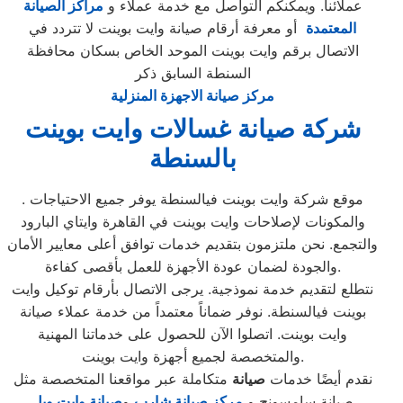
عملائنا. ويمكنكم التواصل مع خدمة عملاء و
مراكز الصيانة
المعتمدة
أو معرفة أرقام صيانة وايت بوينت لا تتردد في
الاتصال برقم وايت بوينت الموحد الخاص بسكان محافظة
السنطة السابق ذكر
مركز صيانة الاجهزة المنزلية
شركة صيانة غسالات وايت بوينت
بالسنطة
. موقع شركة وايت بوينت فيالسنطة يوفر جميع الاحتياجات
والمكونات لإصلاحات وايت بوينت في القاهرة وايتاي البارود
والتجمع. نحن ملتزمون بتقديم خدمات توافق أعلى معايير الأمان
والجودة لضمان عودة الأجهزة للعمل بأقصى كفاءة.
نتطلع لتقديم خدمة نموذجية. يرجى الاتصال بأرقام توكيل وايت
بوينت فيالسنطة. نوفر ضماناً معتمداً من خدمة عملاء صيانة
وايت بوينت. اتصلوا الآن للحصول على خدماتنا المهنية
والمتخصصة لجميع أجهزة وايت بوينت.
نقدم أيضًا خدمات
صيانة
متكاملة عبر مواقعنا المتخصصة مثل
صيانة سامسونج و
مركز صيانة شارب
و
صيانة وايت ويل