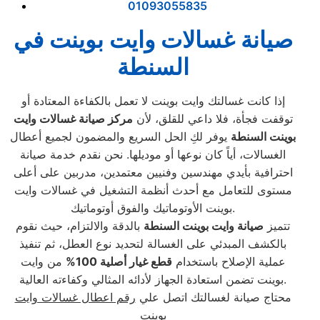
01093055835
صيانة غسالات وايت بوينت في
السنطة
إذا كانت غسالتك وايت بوينت لا تعمل بالكفاءة المعتادة أو
توقفت فجأة، فلا داعي للقلق، لأن
مركز صيانة غسالات وايت
بوينت السنطة
يوفر لكِ الحل السريع والمضمون لجميع أعطال
الغسالات، أياً كان نوعها أو موديلها. نحن نقدم خدمة صيانة
احترافية بأيدي مهندسين وفنيين معتمدين، مدربين على أعلى
مستوى للتعامل مع أحدث أنظمة التشغيل في غسالات وايت
بوينت الأوتوماتيك والفوق أوتوماتيك.
تتميز
صيانة وايت بوينت السنطة
بالدقة والالتزام، حيث نقوم
بالكشف المبدئي على الغسالة لتحديد نوع العطل، ثم تنفيذ
عملية الإصلاح باستخدام
قطع غيار أصلية 100
%
من وايت
بوينت تضمن استعادة الجهاز لأدائه المثالي وكفاءته العالية.
محتاج صيانة لغسالتك اتصل علي
رقم اعطال غسالات وايت
بوينت