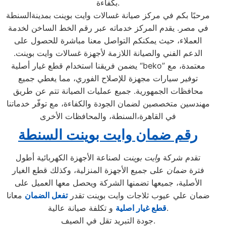
بكفاءة.
مرحبًا بكم في مركز صيانة غسالات وايت بوينت بمدينةالسنطة
في مصر. يقدم المركز خدماته عبر رقم الخط الساخن لخدمة
العملاء، حيث يمكنكم التواصل معنا مباشرة للحصول على
الدعم الفني والصيانة اللازمة لأجهزة غسالات وايت بوينت.
يضمن فريقنا استخدام قطع غيار أصلية “beko” معتمدة، مع
توفير سيارات مجهزة للإصلاح الفوري، مما يغطي جميع
محافظات الجمهورية. جميع عمليات الصيانة تتم عن طريق
مهندسين متخصصين لضمان الجودة والكفاءة، مع توفّر خدماتنا
في القاهرة،السنطة، والمحافظات الأخرى
رقم ضمان وايت بوينت السنطة
تقدم شركة
وايت بوينت
لصناعة الأجهزة الكهربائية أطول
فترة
ضمان
على جميع الأجهزة المنزلية، وكذلك قطع الغيار
الأصلية، جميعها تضمنها الشركة ويحصل معها العميل على
ضمان علي عيوب ثلاجات وايت بوينت تقدر
تفعل الضمان
معانا
و تكلفة صيانة عالية.
قطع غيار اصلية
جودة التبريد تقل في الصيف.