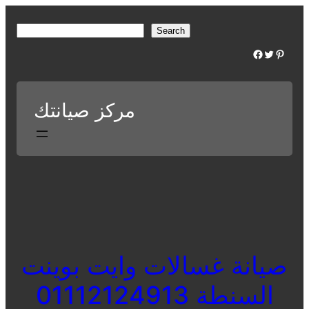
Skip
to
S
Search
content
e
Facebook
Twitter
Pinterest
a
r
c
مركز صيانتك
h
صيانة غسالات وايت بوينت
السنطة 01112124913