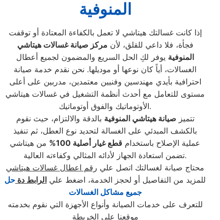
المنوفية
إذا كانت غسالتك هيتاشي لا تعمل بالكفاءة المعتادة أو توقفت
فجأة، فلا داعي للقلق، لأن
مركز صيانة غسالات هيتاشي
المنوفية
يوفر لكِ الحل السريع والمضمون لجميع أعطال
الغسالات، أياً كان نوعها أو موديلها. نحن نقدم خدمة صيانة
احترافية بأيدي مهندسين وفنيين معتمدين، مدربين على أعلى
مستوى للتعامل مع أحدث أنظمة التشغيل في غسالات هيتاشي
الأوتوماتيك والفوق أوتوماتيك.
تتميز
صيانة هيتاشي المنوفية
بالدقة والالتزام، حيث نقوم
بالكشف المبدئي على الغسالة لتحديد نوع العطل، ثم تنفيذ
عملية الإصلاح باستخدام
قطع غيار أصلية 100
%
من هيتاشي
تضمن استعادة الجهاز لأدائه المثالي وكفاءته العالية.
محتاج صيانة لغسالتك اتصل علي
رقم اعطال غسالات هيتاشي
للمزيد من التفاصيل أو لحجز الخدمة، اضغط علي
الرابط دة
حل
جميع مشاكل الغسالات
للتعرف على خدمات الصيانة وأنواع الأجهزة التي نقوم بخدمته
موقعنا علي الخريطة