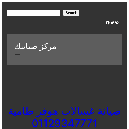
Skip
to
S
Search
content
e
Facebook
Twitter
Pinterest
a
r
c
مركز صيانتك
h
صيانة غسالات هوفر طامية
01129347771