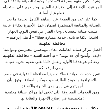
يُشيد الكثير منهم بسرعة الاستجابة وجودة الصيانة والدقة في
المواعيد، بالإضافة إلى احترافية الفنيين وحرصهم على استخدام
قطع غيار أصلية.
كما عبّر عدد من العملاء عن رضاهم الكامل بخدمة ما بعد
الصيانة والمتابعة المستمرة لضمان عمل الأجهزة بكفاءة عالية.
“طلبت صيانة للغسالة، وجاء الفني في نفس اليوم، الجهاز
اشتغل بكفاءة تانية، خدمة ممتازة فعلًا!” –
أ. منى إبراهيم
–
محافظة الدقهلية
“أفضل مركز صيانة اتعاملت معاه، مهندسين محترمين ومواعيد
دقيقة، وأنصح أي حد بيهم.” –
م. أحمد السيد
– محافظة الدقهلية
رضاكم هو هدفنا الأول، ونعمل دائمًا على تقديم تجربة صيانة
ترتقي لتوقعاتكم.
تتميز خدمات صيانة غسالات ميديا محافظة الدقهلية في مصر
بالاحترافية والجودة العالية، حيث يمكن للعملاء الوثوق بأن
أجهزتهم في أيدي ذوي الخبرة والكفاءة
ومن العلامات المعروفة اللي تلاقي لها مراكز صيانة معتمدة
متخصصة في إصلاح الأجهزة والعناية بها:
: يمكنك زيارة موقع يونيون اير
(Unionaire)
يونيون اير