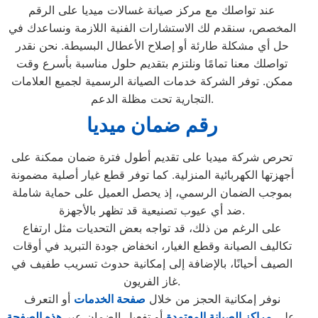
عند تواصلك مع مركز صيانة غسالات ميديا على الرقم
المخصص، سنقدم لك الاستشارات الفنية اللازمة ونساعدك في
حل أي مشكلة طارئة أو إصلاح الأعطال البسيطة. نحن نقدر
تواصلك معنا تمامًا ونلتزم بتقديم حلول مناسبة بأسرع وقت
ممكن. توفر الشركة خدمات الصيانة الرسمية لجميع العلامات
التجارية تحت مظلة الدعم.
رقم ضمان ميديا
تحرص شركة ميديا على تقديم أطول فترة ضمان ممكنة على
أجهزتها الكهربائية المنزلية. كما توفر قطع غيار أصلية مضمونة
بموجب الضمان الرسمي، إذ يحصل العميل على حماية شاملة
ضد أي عيوب تصنيعية قد تظهر بالأجهزة.
على الرغم من ذلك، قد تواجه بعض التحديات مثل ارتفاع
تكاليف الصيانة وقطع الغيار، انخفاض جودة التبريد في أوقات
الصيف أحيانًا، بالإضافة إلى إمكانية حدوث تسريب طفيف في
غاز الفريون.
نوفر إمكانية الحجز من خلال
صفحة الخدمات
أو التعرف
.
على
مراكز الصيانة المعتمدة
أو تفعيل الضمان عبر
هذه الصفحة