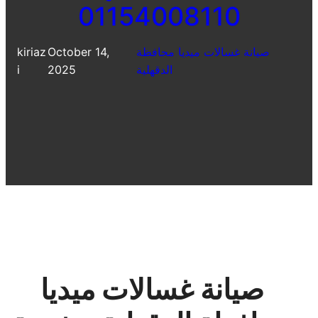
01154008110
صيانة غسالات ميديا محافظة
October 14,
kiriaz
الدقهلية
2025
i
صيانة غسالات ميديا