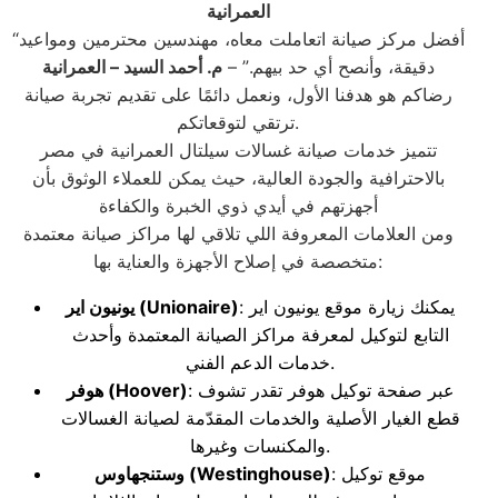
العمرانية
“أفضل مركز صيانة اتعاملت معاه، مهندسين محترمين ومواعيد
دقيقة، وأنصح أي حد بيهم.” –
م. أحمد السيد
– العمرانية
رضاكم هو هدفنا الأول، ونعمل دائمًا على تقديم تجربة صيانة
ترتقي لتوقعاتكم.
تتميز خدمات صيانة غسالات سيلتال العمرانية في مصر
بالاحترافية والجودة العالية، حيث يمكن للعملاء الوثوق بأن
أجهزتهم في أيدي ذوي الخبرة والكفاءة
ومن العلامات المعروفة اللي تلاقي لها مراكز صيانة معتمدة
متخصصة في إصلاح الأجهزة والعناية بها:
: يمكنك زيارة موقع يونيون اير
(Unionaire)
يونيون اير
التابع لتوكيل لمعرفة مراكز الصيانة المعتمدة وأحدث
خدمات الدعم الفني.
: عبر صفحة توكيل هوفر تقدر تشوف
(Hoover)
هوفر
قطع الغيار الأصلية والخدمات المقدّمة لصيانة الغسالات
والمكنسات وغيرها.
: موقع توكيل
(Westinghouse)
وستنجهاوس