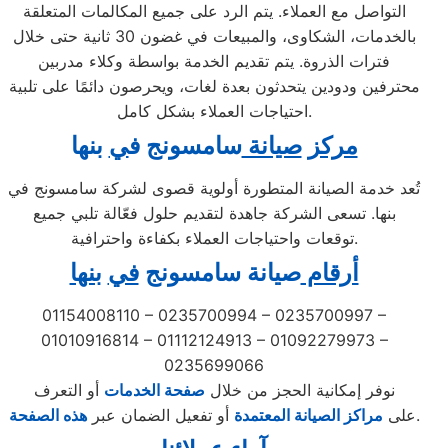
التواصل مع العملاء. يتم الرد على جميع المكالمات المتعلقة
بالخدمات، الشكاوى، والمبيعات في غضون 30 ثانية حتى خلال
فترات الذروة. يتم تقديم الخدمة بواسطة وكلاء مدربين
محترفين ودودين يتحدثون بعدة لغات، ويحرصون دائمًا على تلبية
احتياجات العملاء بشكل كامل.
مركز
صيانة
سامسونج ف
ي
بنها
تُعد خدمة الصيانة المتطورة أولوية قصوى لشركة سامسونج في
بنها. تسعى الشركة جاهدة لتقديم حلول فعّالة تلبي جميع
توقعات واحتياجات العملاء بكفاءة واحترافية.
أرقام
صيانة سامسونج
في
بنها
01154008110 – 0235700994 – 0235700997 –
01010916814 – 01112124913 – 01092279973 –
0235699066
نوفر إمكانية الحجز من خلال
صفحة الخدمات
أو التعرف
.
على
مراكز الصيانة المعتمدة
أو تفعيل الضمان عبر
هذه الصفحة