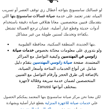
لو غسالتك سامسونج بتواجه أعطال زي توقف العصر أو تسريب
المياه، تقدر تعتمد على خدمة
صيانة غسالات سامسونج بنها
اللي
بتقدملك فنيين متخصصين. معانا هتلاقي صيانة دقيقة باستخدام
أدوات حديثة وقطع غيار أصلية، عشان ترجع الغسالة تشتغل
بكفاءة وتخدمك لسنين طويلة من غير مشاكل.
بنها الجديدة، المنطقة السكنية، محافظة القليوبية.
ولو بتدوري على معلومات محدّثة بخصوص
خدمات صيانة
زانوسي في المهندسين
وكيفية التواصل مع المراكز
المعتمدة، صفحة
صيانة زانوسي المهندسين
بتقدّم دليل
شامل عن أنواع الخدمات المتاحة وأسعار الصيانة،
بالإضافة إلى طرق الحجز وأرقام التواصل مع الفنيين
المتخصصين لضمان خدمة سريعة وفعّالة لأجهزة
Zanussi بمختلف أنواعها.
لكن معنا نحن مركز صيانة سامسونج بنها المعتمد يمكنكم الحصول
علي
خدمات صيانة للاجهزة المنزلية
بقطع غيار أصلية وبشهادة
.
ضمان معتمدة من
مراكز الصيانة المعتمدة