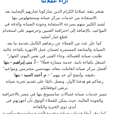
آراء عملائنا
نفتخر بثقة عملائنا الكرام الذين شاركونا تجاربهم الإيجابية بعد
الاستفادة من خدمات مركز صيانة وستنجهلوس بنها.
يُشيد الكثير منهم بسرعة الاستجابة وجودة الصيانة والدقة في
المواعيد، بالإضافة إلى احترافية الفنيين وحرصهم على استخدام
قطع غيار أصلية.
كما عبّر عدد من العملاء عن رضاهم الكامل بخدمة ما بعد
الصيانة والمتابعة المستمرة لضمان عمل الأجهزة بكفاءة عالية.
“طلبت صيانة للغسالة، وجاء الفني في نفس اليوم، الجهاز
اشتغل بكفاءة تانية، خدمة ممتازة فعلًا!” –
أ. منى إبراهيم – بنها
“أفضل مركز صيانة اتعاملت معاه، مهندسين محترمين ومواعيد
دقيقة، وأنصح أي حد بيهم.” –
م. أحمد السيد – بنها
رضاكم هو هدفنا الأول، ونعمل دائمًا على تقديم تجربة صيانة
ترتقي لتوقعاتكم.
تتميز خدمات صيانة غسالات سامسونج بنها في مصر بالاحترافية
والجودة العالية، حيث يمكن للعملاء الوثوق بأن أجهزتهم في
أيدي ذوي الخبرة والكفاءة
كما نوفر أيضًا خدمات صيانة متقدمة لأجهزة سامسونج و أجهزة