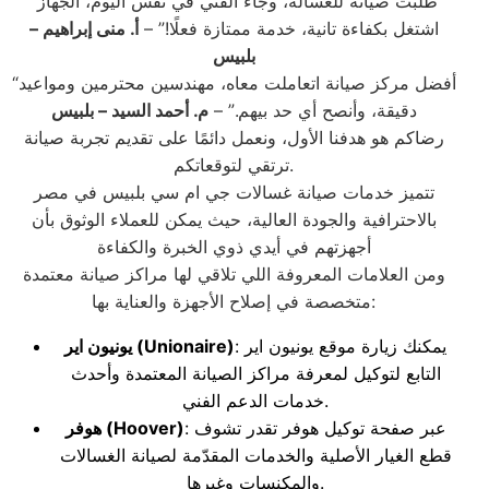
“طلبت صيانة للغسالة، وجاء الفني في نفس اليوم، الجهاز
اشتغل بكفاءة تانية، خدمة ممتازة فعلًا!” –
أ. منى إبراهيم
–
بلبيس
“أفضل مركز صيانة اتعاملت معاه، مهندسين محترمين ومواعيد
دقيقة، وأنصح أي حد بيهم.” –
م. أحمد السيد
– بلبيس
رضاكم هو هدفنا الأول، ونعمل دائمًا على تقديم تجربة صيانة
ترتقي لتوقعاتكم.
تتميز خدمات صيانة غسالات جي ام سي بلبيس في مصر
بالاحترافية والجودة العالية، حيث يمكن للعملاء الوثوق بأن
أجهزتهم في أيدي ذوي الخبرة والكفاءة
ومن العلامات المعروفة اللي تلاقي لها مراكز صيانة معتمدة
متخصصة في إصلاح الأجهزة والعناية بها:
: يمكنك زيارة موقع يونيون اير
(Unionaire)
يونيون اير
التابع لتوكيل لمعرفة مراكز الصيانة المعتمدة وأحدث
خدمات الدعم الفني.
: عبر صفحة توكيل هوفر تقدر تشوف
(Hoover)
هوفر
قطع الغيار الأصلية والخدمات المقدّمة لصيانة الغسالات
والمكنسات وغيرها.