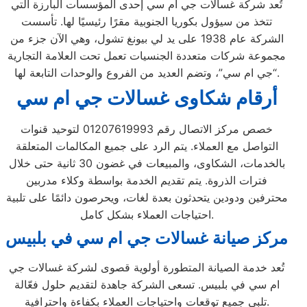
تُعد شركة غسالات جي ام سي إحدى المؤسسات البارزة التي
تتخذ من سيؤول بكوريا الجنوبية مقرًا رئيسيًا لها. تأسست
الشركة عام 1938 على يد لي بيونغ تشول، وهي الآن جزء من
مجموعة شركات متعددة الجنسيات تعمل تحت العلامة التجارية
“جي ام سي”، وتضم العديد من الفروع والوحدات التابعة لها.
أرقام شكاوى غسالات جي ام سي
خصص مركز الاتصال رقم 01207619993 لتوحيد قنوات
التواصل مع العملاء. يتم الرد على جميع المكالمات المتعلقة
بالخدمات، الشكاوى، والمبيعات في غضون 30 ثانية حتى خلال
فترات الذروة. يتم تقديم الخدمة بواسطة وكلاء مدربين
محترفين ودودين يتحدثون بعدة لغات، ويحرصون دائمًا على تلبية
احتياجات العملاء بشكل كامل.
مركز صيانة غسالات جي ام سي في بلبيس
تُعد خدمة الصيانة المتطورة أولوية قصوى لشركة غسالات جي
ام سي في بلبيس. تسعى الشركة جاهدة لتقديم حلول فعّالة
تلبي جميع توقعات واحتياجات العملاء بكفاءة واحترافية.