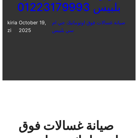
بلبيس 01223179993
صيانة غسالات فوق اوتوماتيك جي ام
October 19,
kiria
سي بلبيس
2025
zi
صيانة غسالات فوق