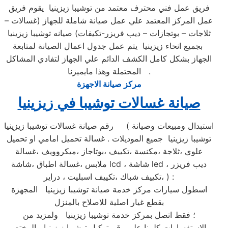
فريق عمل فني محترف معتمد من توشيبا زيزينيا يقوم فريق
عمل المركز المعتمد علي عمل صيانة شاملة للجهاز (غسالات –
ثلاجات – بوتجازات – ديب فريزر-تكيفات) صيانه توشيبا زيزينيا
بجميع انحاء زيزينيا يتم عمل جدول اعمال الصيانة لمتابعة
الجهاز بشكل كامل الكشف الدائم علي الجهاز لتفادي المشاكل
المحتملة وهذا مايميزنا .
مركز صيانة الاجهزة
صيانة غسالات توشيبا في زيزينيا
رقم صيانة غسالات توشيبا زيزينيا ( استبدال ومبيعات وصيانة
توشيبا زيزينيا جميع الموديلات . غسالة تحميل امامي او تحميل
علوي ،ثلاجة ،مكنسة ،تكييف ،بوتاجاز ،ميكروويف ،غسالة
ملابس ،غسالة اطباق ،شاشة lcd ، شاشة led ، ديب فريزر
،تكييف شباك ،تكييف اسبليت ، دراير ) :
اسطول سيارات مركز خدمة صيانة توشيبا زيزينيا المجهزة
بقطع غيار اصلية للاصلاح بالمنزل
؛ فقط اتصل بمركز خدمة توشيبا زيزينيا ولمزيد من
الاستفسارات كلمنا علي رقم توكيل توشيبا زيزينيا المختصر .