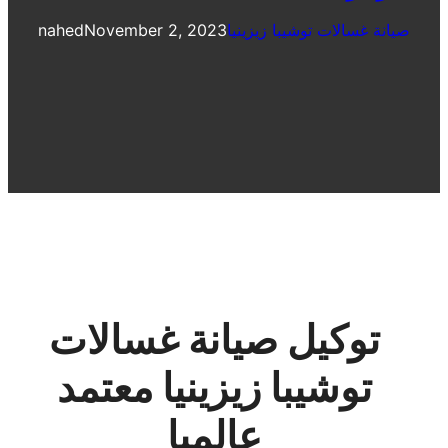
صيانة غسالات توشيبا زيزينيا
November 2, 2023
nahed
توكيل صيانة غسالات
توشيبا زيزينيا معتمد
عالميا