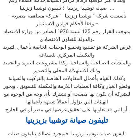
وتقدم عبر موقعها ارقام مراكز الصيانة,خدمة العملاء رقم
صيانه توشيبا زيزينيا ؛ تليفون توشيبا زيزينيا …
تأسست شركة ” توشيبا زيزينيا ” شركة مساهمة مصرية –
وفقا لأحكام قوانين الاستثمار –
بموجب القرار رقم 125 لسنة 1976 الصادر من وزارة الاقتصاد
والدولة للتعاون الاقتصادي.
غرض الشركة هو تصنيع وتجميع الوحدات الخاصة بأعمال التبريد
والتكييف المركزي للصناعة
والمنشآت الصناعية والسياحية وكذا مشروعات التبريد والتجميد
وذلك للاستهلاك المحلى والتصدير
وكذلك القيام بأعمال المقاولات الخاصة بالتركيب والصيانة
وقطع الغيار وكافة العمليات اللازمة والمكملة للتسويق . ويجوز
للشركة أن يكون لها مصلحة أو تشترك بأي وجه من الوجوه مع
الهيئات التي تزاول أعمالاً شبيهة بأعمالها
أو التي قد تعاونها على تحقيق غرضها في مصر أو في الخارج.
تليفون صيانة توشيبا بزيزينيا
تليفون صيانه توشيبا زيزينيا فبمجرد اتصالك بتليفون صيانه