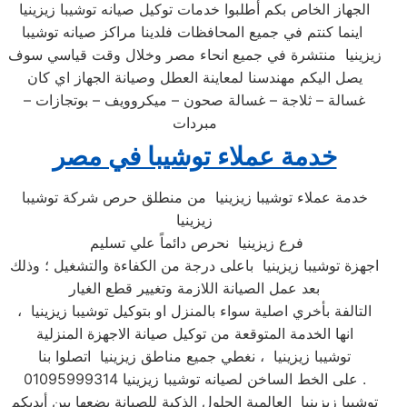
الجهاز الخاص بكم أطلبوا خدمات توكيل صيانه توشيبا زيزينيا
اينما كنتم في جميع المحافظات فلدينا مراكز صيانه توشيبا
زيزينيا منتشرة في جميع انحاء مصر وخلال وقت قياسي سوف
يصل اليكم مهندسنا لمعاينة العطل وصيانة الجهاز اي كان
غسالة – ثلاجة – غسالة صحون – ميكروويف – بوتجازات –
مبردات
خدمة عملاء توشيبا في مصر
خدمة عملاء توشيبا زيزينيا من منطلق حرص شركة توشيبا
زيزينيا
فرع زيزينيا نحرص دائماً علي تسليم
اجهزة توشيبا زيزينيا باعلى درجة من الكفاءة والتشغيل ؛ وذلك
بعد عمل الصيانة اللازمة وتغيير قطع الغيار
التالفة بأخري اصلية سواء بالمنزل او بتوكيل توشيبا زيزينيا ،
انها الخدمة المتوقعة من توكيل صيانة الاجهزة المنزلية
توشيبا زيزينيا ، نغطي جميع مناطق زيزينيا اتصلوا بنا
على الخط الساخن لصيانه توشيبا زيزينيا 01095999314 .
توشيبا زيزينيا العالمية الحلول الذكية للصيانة يضعها بين أيديكم