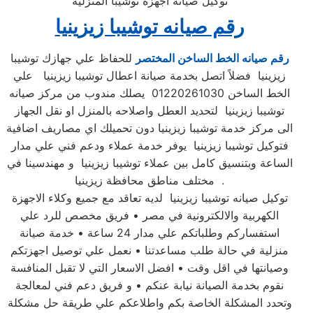
توكيل صيانة اجهزة توشيبا المنزلية
رقم صيانه توشيبا زيزينيا
رقم صيانه الخط الساخن المختصر
للحفاظ علي جهازك توشيبا
زيزينيا فضلاً اتصل بخدمة صيانة اعطال توشيبا زيزينيا علي
الخط الساخن 01220261030 يصلك مندوب من مركز صيانه
توشيبا زيزينيا لتحديد العطل واصلاحه بالمنزل او نقل الجهاز
الى مركز خدمة توشيبا زيزينيا دون تحميلك اي مصاريف اضافية
فتوكيل توشيبا زيزينيا يوفر خدمة عملاء ودعم فني علي مدار
الساعة وبتنسيق كامل بين عملاء توشيبا زيزينيا و مهندسينا في
مختلف مناطق محافظة زيزينيا .
توكيل صيانه توشيبا زيزينيا لديه تعاقد مع جميع وكلاء الاجهزة
الكهربية والالكترونية في مصر • فريق مخصص للرد علي
استفساركم وطلباتكم علي مدار 24 ساعة • خدمة صيانة
منزلية في حالة طلب مساعدتنا • نعمل علي توصيل اجهزتكم
وصيانتها في اقل وقت • افضل الاسعار التي لا تقبل المنافسة
نقوم بخدمة الصيانة نيابة عنكم • و فريق دعم فني لمعالجة
وتحدد المشكلة الخاصة بكم واطلاعكم علي طريقة حل مشكلة