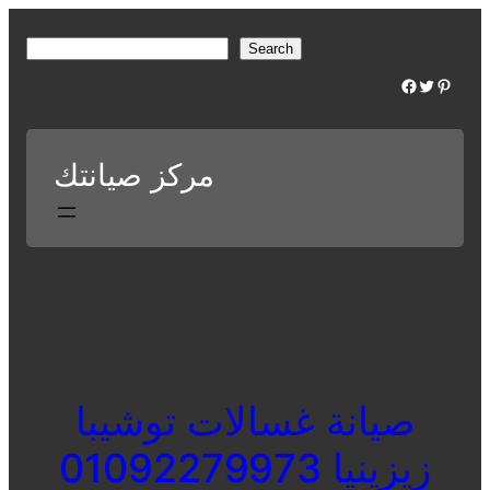
Skip
to
S
Search
content
e
Facebook
Twitter
Pinterest
a
r
c
مركز صيانتك
h
صيانة غسالات توشيبا
زيزينيا 01092279973