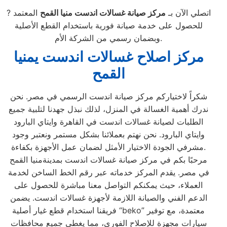
? اتصلي الآن بـ
مركز صيانة غسالات اندست منيا القمح
المعتمد
للحصول على خدمة صيانة فورية باستخدام القطع الأصلية
وبضمان رسمي من الشركة الأم.
مركز اصلاح غسالات اندست يمنيا
القمح
شكراً لاختياركم مركز صيانة اندست الرسمي في مصر. نحن
ندرك أهمية الغسالة في المنزل، لذلك نبذل جهدنا لتلبية جميع
الطلبات لصيانة غسالات اندست في القاهرة وايتاي البارود
وايتاي البارود. نحن نهتم بعملائنا بشكل مستمر ونعتبر وجود
مشرفي الجودة الاختيار الأمثل لضمان عمل الأجهزة بكفاءة.
مرحبًا بكم في مركز صيانة غسالات اندست بمدينةمنيا القمح
في مصر. يقدم المركز خدماته عبر رقم الخط الساخن لخدمة
العملاء، حيث يمكنكم التواصل معنا مباشرة للحصول على
الدعم الفني والصيانة اللازمة لأجهزة غسالات اندست. يضمن
فريقنا استخدام قطع غيار أصلية “beko” معتمدة، مع توفير
سيارات مجهزة للإصلاح الفوري، مما يغطي جميع محافظات