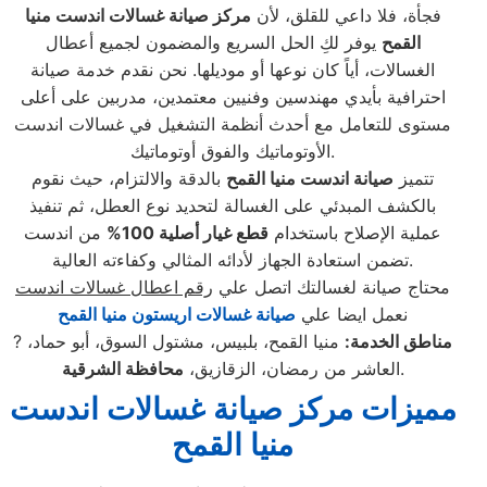
فجأة، فلا داعي للقلق، لأن
مركز صيانة غسالات اندست منيا
القمح
يوفر لكِ الحل السريع والمضمون لجميع أعطال
الغسالات، أياً كان نوعها أو موديلها. نحن نقدم خدمة صيانة
احترافية بأيدي مهندسين وفنيين معتمدين، مدربين على أعلى
مستوى للتعامل مع أحدث أنظمة التشغيل في غسالات اندست
الأوتوماتيك والفوق أوتوماتيك.
تتميز
صيانة اندست منيا القمح
بالدقة والالتزام، حيث نقوم
بالكشف المبدئي على الغسالة لتحديد نوع العطل، ثم تنفيذ
عملية الإصلاح باستخدام
قطع غيار أصلية 100
%
من اندست
تضمن استعادة الجهاز لأدائه المثالي وكفاءته العالية.
محتاج صيانة لغسالتك اتصل علي
رقم اعطال غسالات اندست
نعمل ايضا علي
صيانة غسالات اريستون منيا القمح
مناطق الخدمة:
منيا القمح، بلبيس، مشتول السوق، أبو حماد،
?
.
العاشر من رمضان، الزقازيق،
محافظة الشرقية
مميزات مركز صيانة غسالات اندست
منيا القمح