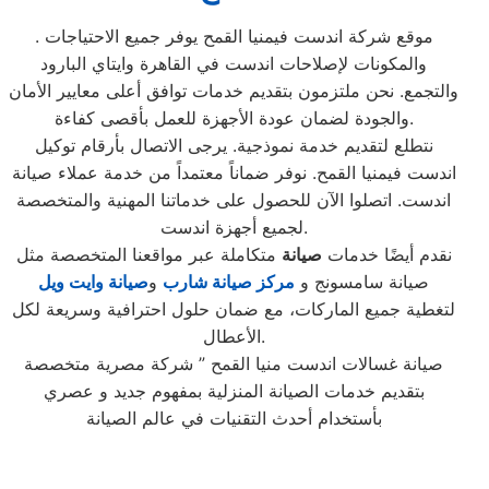
. موقع شركة اندست فيمنيا القمح يوفر جميع الاحتياجات
والمكونات لإصلاحات اندست في القاهرة وايتاي البارود
والتجمع. نحن ملتزمون بتقديم خدمات توافق أعلى معايير الأمان
والجودة لضمان عودة الأجهزة للعمل بأقصى كفاءة.
نتطلع لتقديم خدمة نموذجية. يرجى الاتصال بأرقام توكيل
اندست فيمنيا القمح. نوفر ضماناً معتمداً من خدمة عملاء صيانة
اندست. اتصلوا الآن للحصول على خدماتنا المهنية والمتخصصة
لجميع أجهزة اندست.
نقدم أيضًا خدمات
صيانة
متكاملة عبر مواقعنا المتخصصة مثل
صيانة سامسونج و
مركز صيانة شارب
و
صيانة وايت ويل
لتغطية جميع الماركات، مع ضمان حلول احترافية وسريعة لكل
الأعطال.
صيانة غسالات اندست منيا القمح ” شركة مصرية متخصصة
بتقديم خدمات الصيانة المنزلية بمفهوم جديد و عصري
بأستخدام أحدث التقنيات في عالم الصيانة