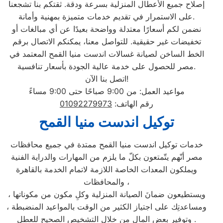
إصلاح جميع الأعطال المنزلية بسرعة ودقة. ثقتكم بنا تشجعنا
على الاستمرار في تقديم خدمات متميزة بمهنية وأمانة.
نضمن لكم أسعارًا معتدلة وواضحة بعيدًا عن أي مبالغات أو
تخفيضات غير حقيقية. للتواصل معنا، يمكنكم الاتصال برقم
الخط الساخن لصيانة غسالات اندست منيا القمح المعتمد في
مصر للحصول على خدمة عالية الجودة بأسعار تنافسية.
اتصل بنا الآن!
مواعيد العمل: من 9:00 صباحًا حتى 9:00 مساءً
رقم الهاتف:
01092279973
توكيل اندست منيا القمح
خدمات توكيل اندست منيا القمح ممتدة في جميع محافظات
مصر أنّهم يتّمتعون بكلّ ما يلزم من المهارات والدراية الفنية
ويملكون المعدات الخاصة اللازمة لاتمام الخدمة بالقاهرة
والمحافظات ،
ويستطيعون ضمانَ الصيانة المنزلية وكلِ مكون من مكوناتها ،
ومساعدتِك على اجتياز الكثير من الوقت بالمواعيد المنضبطة ،
وتوفير بعض المال من خلال التشخيص الصحيح للعطل .