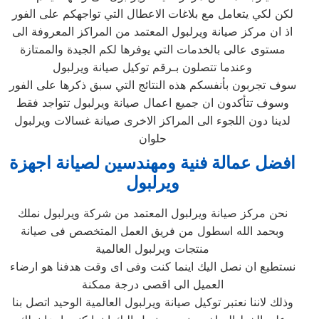
لكن لكي يتعامل مع بلاغات الاعطال التي تواجهكم على الفور
اذ ان مركز صيانة ويرلبول المعتمد من المراكز المعروفة الى
مستوى عالى بالخدمات التي يوفرها لكم الجيدة والممتازة
وعندما تتصلون بـرقم توكيل صيانة ويرلبول
سوف تجربون بأنفسكم هذه النتائج التي سبق ذكرها على الفور
وسوف تتأكدون ان جميع اعمال صيانة ويرلبول تتواجد فقط
لدينا دون اللجوء الى المراكز الاخرى صيانة غسالات ويرلبول
حلوان
افضل عمالة فنية ومهندسين لصيانة اجهزة
ويرلبول
نحن مركز صيانة ويرلبول المعتمد من شركة ويرلبول نملك
وبحمد الله اسطول من فريق العمل المتخصص فى صيانة
منتجات ويرلبول العالمية
نستطيع ان نصل اليك اينما كنت وفى اى وقت هدفنا هو ارضاء
العميل الى اقصى درجة ممكنة
وذلك لاننا نعتبر توكيل صيانة ويرلبول العالمية الوحيد اتصل بنا