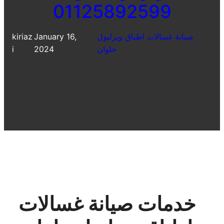
01125892599
صيانة غسالات اطباق ويرلبول
January 16,
kiriaz
حلوان
2024
i
خدمات صيانة غسالات