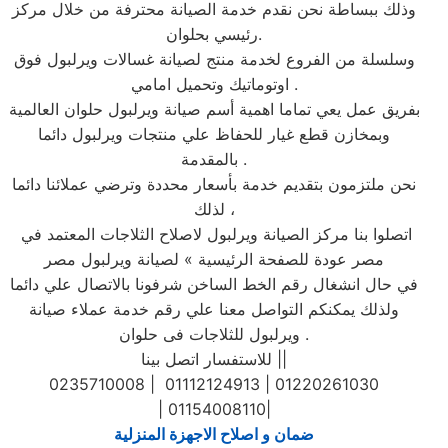
وذلك ببساطة نحن نقدم خدمة الصيانة محترفة من خلال مركز
رئيسي بحلوان.
وسلسلة من الفروع لخدمة منتج لصيانة غسالات ويرلبول فوق
اوتوماتيك وتحميل امامي .
بفريق عمل يعي تماما اهمية أسم صيانة ويرلبول حلوان العالمية
وبمخازن قطع غيار للحفاظ علي منتجات ويرلبول دائما
بالمقدمة .
نحن ملتزمون بتقديم خدمة بأسعار محددة وترضي عملائنا دائما
لذلك ،
اتصلوا بنا مركز الصيانة ويرلبول لاصلاح الثلاجات المعتمد في
مصر عودة للصفحة الرئيسية » لصيانة ويرلبول مصر
في حال انشغال رقم الخط الساخن شرفونا بالاتصال علي دائما
ولذلك يمكنكم التواصل معنا علي رقم خدمة عملاء صيانة
ويرلبول للثلاجات فى حلوان .
للاستفسار اتصل بينا ||
0235710008 | 01112124913 | 01220261030
| 01154008110|
ضمان و اصلاح الاجهزة المنزلية