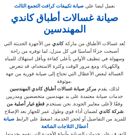
نعمل ايضا علي
صيانة تكييفات كرافت التجمع الثالث
صيانة غسالات أطباق كاندي
المهندسين
تُعد غسالات الأطباق من ماركة
كاندي
من الأجهزة الحديثة التي
أصبحت جزءًا أساسيًا في كل منزل، لما توفره من راحة
وسهولة في تنظيف الأواني بأعلى كفاءة وبأقل استهلاك للمياه
والكهرباء. ومع مرور الوقت وكثرة الاستخدام، قد تتعرض
الغسالة لبعض الأعطال التي تحتاج إلى صيانة فورية من جهة
موثوقة.
لذلك، يقدم
مركز صيانة غسالات أطباق كاندي المهندسين
خدمات صيانة معتمدة على يد مهندسين متخصصين ومدربين
وفقًا لأعلى معايير الجودة. نحن نستخدم
قطع غيار أصلية من
لضمان أداء قوي وطول عمر للجهاز بعد الإصلاح.
شركة كاندي
للمزيد من التفاصيل أو لحجز الخدمة، اضغط علي الرابط
صيانة
أعطال الثلاجات الشائعة
للتعرف على خدمات الصيانة وأنواع الأجهزة التي نقوم بخدمتها