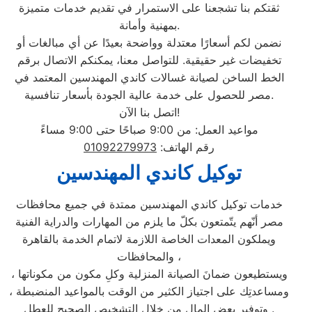
ثقتكم بنا تشجعنا على الاستمرار في تقديم خدمات متميزة
بمهنية وأمانة.
نضمن لكم أسعارًا معتدلة وواضحة بعيدًا عن أي مبالغات أو
تخفيضات غير حقيقية. للتواصل معنا، يمكنكم الاتصال برقم
الخط الساخن لصيانة غسالات كاندي المهندسين المعتمد في
مصر للحصول على خدمة عالية الجودة بأسعار تنافسية.
اتصل بنا الآن!
مواعيد العمل: من 9:00 صباحًا حتى 9:00 مساءً
رقم الهاتف:
01092279973
توكيل كاندي المهندسين
خدمات توكيل كاندي المهندسين ممتدة في جميع محافظات
مصر أنّهم يتّمتعون بكلّ ما يلزم من المهارات والدراية الفنية
ويملكون المعدات الخاصة اللازمة لاتمام الخدمة بالقاهرة
والمحافظات ،
ويستطيعون ضمانَ الصيانة المنزلية وكلِ مكون من مكوناتها ،
ومساعدتِك على اجتياز الكثير من الوقت بالمواعيد المنضبطة ،
وتوفير بعض المال من خلال التشخيص الصحيح للعطل .