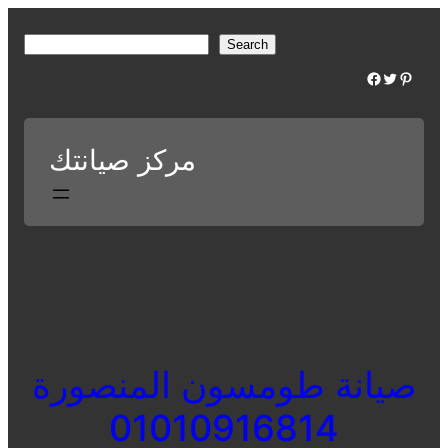
Skip
to
S
Search
content
e
Facebook
Twitter
Pinterest
a
r
c
مركز صيانتك
h
صيانة طومسون المنصورة
01010916814