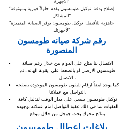
الأجهزة”
“إصلاح بدقة: توكيل طومسون يقدم حلولاً فورية وموثوقة
للمشاكل”
“جاهزية للأفضل: توكيل طومسون يوفر الصيانة المتميزة
لأجهزتك”
رقم شركة صيانه طومسون
المنصورة
الاتصال بنا متاح على الدوام من خلال رقم صيانة
طومسون الارضي او بالضغط علي ايقونة الهاتف ثم
الاتصال ،
كما يوجد ايضاً ارقام تليفون طومسون الموجودة بصفحة
التواصل مع عملائنا.
توكيل طومسون يسعي على مدار الوقت لتذليل كافة
العقبات بما في ذلك عقبة التواصل امام عملائه بوجوده
بنتائج محرك بحث جوجل من خلال موقع
بلاغات اعطال طومسون