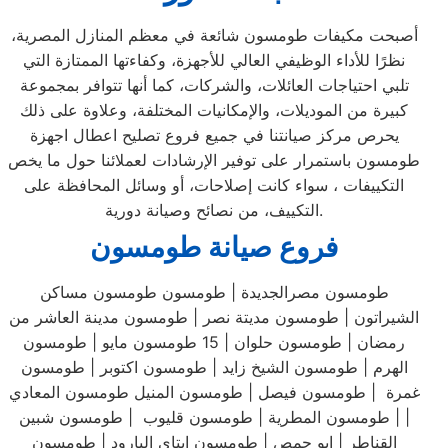
أصبحت مكيفات طومسون شائعة في معظم المنازل المصرية،
نظرًا للأداء الوظيفي العالي للأجهزة، وكفاءتها الممتازة التي
تلبي احتياجات العائلات، والشركات، كما أنها تتوافر بمجموعة
كبيرة من الموديلات، والإمكانيات المختلفة، وعلاوة على ذلك
يحرص مركز صيانتنا في جميع فروع تصليح اعطال اجهزة
طومسون باستمرار على توفير الإرشادات لعملائنا حول ما يخص
التكييفات ، سواء كانت إصلاحات، أو وسائل المحافظة على
التكييف، من نصائح وصيانة دورية.
فروع صيانة طومسون
طومسون مصرالجديدة | طومسون طومسون مساكن
الشيراتون | طومسون مديتة نصر | طومسون مدينة العاشر من
رمضان | طومسون حلوان | 15 طومسون مايو | طومسون
الهرم | طومسون الشيخ زايد | طومسون اكتوبر | طومسون
غمرة | طومسون فيصل | طومسون المنيل طومسون المعادي
| | طومسون المطرية | طومسون قليوب | طومسون شبين
القناطر | ابو حمص | طومسون ايتاي البارود | طومسون