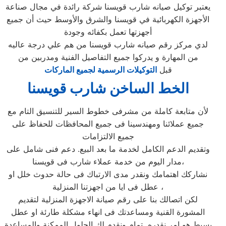
يعتبر توكيل صيانه شارب قويسنا شركة رائدة في مجال صناعة
الأجهزة الكهربائية في قويسنا والشرق والأوسط حيث أن جميع
أجهزتها تعمل بكفائه وجودة
لدي مركز رقم صيانه شارب قويسنا من هم علي درجة عاليه
من المهارة و يدركوا جميع التفاصيل الفنية ومدربين من
قبل
التوكيلات الرسمية لجميع الماركات
الخط الساخن شارب قويسنا
لأن متابعة كاملة من مشرفى خطوط السير للتنسيق التام مع
جميع عملائنا ومهندسينا فى جميع المحافظات للحفاظ على
جميع الالتزامات
وتقديم الدعم الكامل لخدمة ما بعد البيع. دعم فنى شامل على
مدار اليوم من خدمة عملاء شارب فى قويسنا،
نشاركك اهتمامك ونقدر مدى الارتباك فى حالة حدوث خلل او
عطل فى ايا من اجهزتنا المنزلية ،
لكن اتصالك بنا على رقم صيانة الاجهزة المنزلية لتقديم
المشورة القنية ومساعدتك فى انهاء مشكلة طارئة او عطل
بسيط هو امر نقدره تمام ونقدم لك الحلول الممكنة والمساعدة