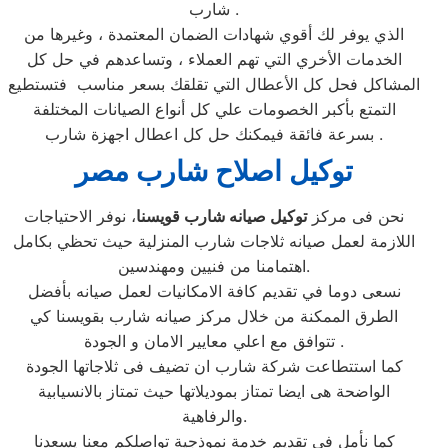
شارب .
الذي يوفر لك أقوي شهادات الضمان المعتمدة ، وغيرها من
الخدمات الأخري التي تهم العملاء ، وتساعدهم في حل كل
المشاكل فحل كل الأعطال التي تقلقك بسعر مناسب فتستطيع
التمتع بأكبر الخصومات علي كل أنواع الصيانات المختلفة
بسرعة فائقة فيمكنك حل كل اعطال اجهزة شارب .
توكيل اصلاح شارب مصر
نحن فى مركز
توكيل صيانه شارب قويسنا
، نوفر الاحتياجات
اللازمة لعمل صيانه ثلاجات شارب المنزلية حيث تحظي بكامل
اهتمامنا من فنيين ومهندسين.
نسعى دوما في تقديم كافة الامكانيات لعمل صيانه بأفضل
الطرق الممكنة من خلال مركز صيانه شارب بقويسنا كي
تتوافق مع اعلي معايير الامان و الجودة .
كما استتطاعت شركة شارب ان تضيف فى ثلاجاتها الجودة
الواضحة هى ايضا تمتاز بموديلاتها حيث تمتاز بالانسيابية
والرفاهية.
كما نأمل في تقديم خدمة نموذجية تواصلكم معنا يسعدنا