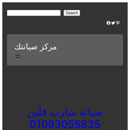
Skip
to
S
Search
content
e
Facebook
Twitter
Pinterest
a
r
c
مركز صيانتك
h
صيانة شارب قلين
01093055835