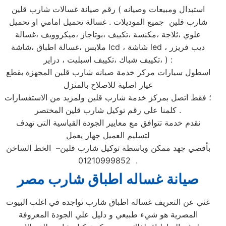
رقم صيانة غسالات شارب قلين ( استبدال ومبيعات وصيانه
شارب قلين جميع الموديلات . غسالة تحميل امامي او تحميل
علوي ،ثلاجة ،مكنسة ،تكييف ،بوتاجاز ،ميكروويف ،غسالة
ملابس ،غسالة اطباق ،شاشة lcd ، شاشة led ، ديب فريزر
،تكييف شباك ،تكييف اسبليت ، دراير ) :
اسطول سيارات مركز خدمة صيانه شارب قلين المجهزة بقطع
غيار اصلية للاصلاح بالمنزل
؛ فقط اتصل بمركز خدمة شارب قلين ولمزيد من الاستفسارات
كلمنا علي رقم توكيل شارب قلين المختصر .
نقدم خدمة تتوافق مع معايير الجودة القياسية التى تهدف
لتسليم العميل جهاز يعمل
بأقصي جهد ممكن وباسطة توكيل شارب قلين– الخط الساخن
01210999852 .
صيانة غساله اطباق شارب مصر
غني عن التعريف غساله اطباق شارب تواجده في اغلب البيوت
المصرية هو شيء طبيعي و دليل علي الجودة المعروفة