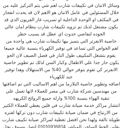
وسائل الامان في تكييفات شارب اهم شي يتم التركيز عليه من
خلال المسئولين في عامل الامان هو الاهم لان قد يحدث انفجار
في المكثف او الوحدة الداخلية او تسريب غاز الفريون الذي قد
يكون مشتعل لذبك تم تزويد تكييفات شارب بنظام امان عالي
الجوده لتفاضي حدوث اي عطل قد يسبب خطر
خاصية الانفرتر التي يتميز بيها تكييفات شارب هي واحدة من
اهم الخواص التي تساعد في توفير الكهرباء بنسبة عالية جميعا
يقوم بتشغل المكييف طول النار في فصل الصيف لان الجو
يكون حار جدا علي الاطفال وكبار السن لذلك تم تطوير خاصية
الانفرتر كي تقوم بتوفر حوالي 40% من الاستهلاك وهذا توفير
جيد للكهرباء
اضافه وتطوير خاصية البلازما من اهم الاساليب التي تم اضافتها
من مهندسين شركة شارب في مصر للعملاء لانها تعمل علي
تنقية الهواء بنسبة 100% وازلة جميع الروائح الكريهه
انتشار مراكز خدمة صيانة شارب في قلين يعطي للعملاء الكثير
من الارتياح في ضمان صيانة تكييفات شارب دون تركها لفتره
طويلة تالفة ولهذا نحن افضل تغطية لمراكز صيانة تكييف شارب
بقلين الخط الساخن المباشر 01010916814 اتصل وسوف نحل