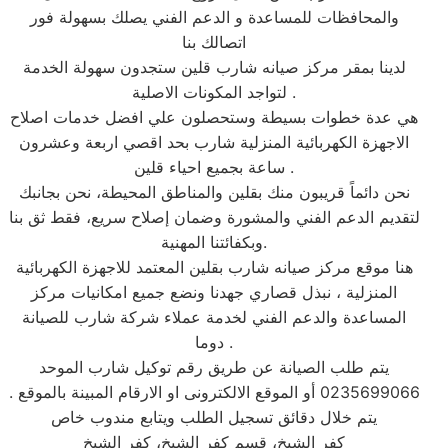
والمحافظات للمساعدة و الدعم الفني يصلك بسهولة فور
اتصالك بنا
لدينا بمقر مركز صيانه شارب قلين ستجدون سهولة الخدمة
لتواجد المكونات الاصلية .
هي عدة خطوات بسيطة وستحصلون علي افضل خدمات اصلاح
الاجهزة الكهربائية المنزلية شارب بحد اقصي اربعة وعشرون
ساعة بجميع احياء قلين .
نحن دائماً قريبون منك بقلين والمناطق المحيطة، نحن بجانبك
لتقديم الدعم الفني والمشورة وضمان إصلاح سريع، فقط ثق بنا
وبكفائتنا المهنية.
هنا موقع مركز صيانه شارب بقلين المعتمد للاجهزة الكهربائية
المنزلية ، نبذل قصاري جهدنا ونضع جميع امكانيات مركز
المساعدة والدعم الفني لخدمة عملاء شركة شارب للصيانة
دوما .
يتم طلب الصيانة عن طريق رقم توكيل شارب الموحد
0235699066 أو الموقع الالكترونى او الارقام المبينة بالموقع .
يتم خلال دقائق تسجيل الطلب ويتابع مندوب خاص
كفر الشيخ، قسم كفر الشيخ، كفر الشيخ