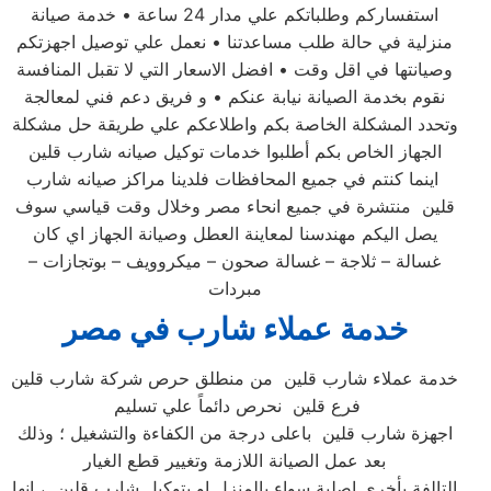
استفساركم وطلباتكم علي مدار 24 ساعة • خدمة صيانة
منزلية في حالة طلب مساعدتنا • نعمل علي توصيل اجهزتكم
وصيانتها في اقل وقت • افضل الاسعار التي لا تقبل المنافسة
نقوم بخدمة الصيانة نيابة عنكم • و فريق دعم فني لمعالجة
وتحدد المشكلة الخاصة بكم واطلاعكم علي طريقة حل مشكلة
الجهاز الخاص بكم أطلبوا خدمات توكيل صيانه شارب قلين
اينما كنتم في جميع المحافظات فلدينا مراكز صيانه شارب
قلين منتشرة في جميع انحاء مصر وخلال وقت قياسي سوف
يصل اليكم مهندسنا لمعاينة العطل وصيانة الجهاز اي كان
غسالة – ثلاجة – غسالة صحون – ميكروويف – بوتجازات –
مبردات
خدمة عملاء شارب في مصر
خدمة عملاء شارب قلين من منطلق حرص شركة شارب قلين
فرع قلين نحرص دائماً علي تسليم
اجهزة شارب قلين باعلى درجة من الكفاءة والتشغيل ؛ وذلك
بعد عمل الصيانة اللازمة وتغيير قطع الغيار
التالفة بأخري اصلية سواء بالمنزل او بتوكيل شارب قلين ، انها