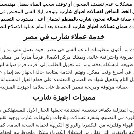
ى
الخط الساخن لغسالات اطباق شارب
ليتوجه إليك الفني المختص ف
ة
صيانة غسالة صحون شارب بالمقطم
لضمان أعلى مستويات التعقيم وا
دة
ضمان غسالات اطباق شارب
خدمة عملاء شارب في مصر
ة من أقوى منظومات الدعم الفني في مصر، حيث تعمل على مدار الس
مرونة واحترافية عالية. ويمتلك مركز الاتصال فريقاً مدرباً من ممثلي
 طبيعة المشكلة بدقة، ومن ثم تحويل الطلب إلى أقرب فرع صيانة لتو
 في أسرع وقت ممكن. وتهتم الخدمة بمتابعة حالة الجهاز بعد إتمام عمل
 التام وتفعيل شهادات الضمان المعتمدة على قطع الغيار المستبدلة، 
صيانة موثوقة ومريحة تضمن الحفاظ على سلامة أجهزتك المنزلية.
مميزات اجهزة شارب
 المنزلية بكفاءة تشغيلية استثنائية تجعلها الخيار الأول للمستهلكين
لمتطورة في التصنيع. وتنفرد غسالات وثلاجات وتكييفات شارب بوجود تقنية
لهواء وفلترته من البكتيريا والروائح الكريهة لحماية الصحة العامة. كم