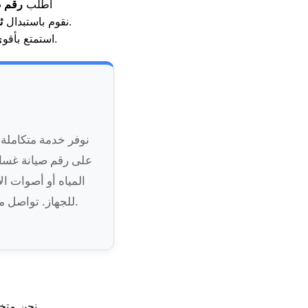
. اطلب
رقم ص
لعلاج مشكلات التجميد الزائد أو توقف التبريد تماماً.
. نقوم باستبدال
ث
المتاحة على مدار الساعة للإجابة على استفساراتكم.
استمتع بأقو
نوفر خدمة متكاملة ل
على رقم صيانة غسا
المياه أو أصوات ال
للجهاز. تواصل معنا لمعرفة تكلفة تصليح غسالة شارب المقطم واستمتع بخصومات حصرية طوال العام.
نحن متخصصون في علاج مشكلات احتراق الماجنترون أو عدم دوران الطبق الداخلي بدقة.