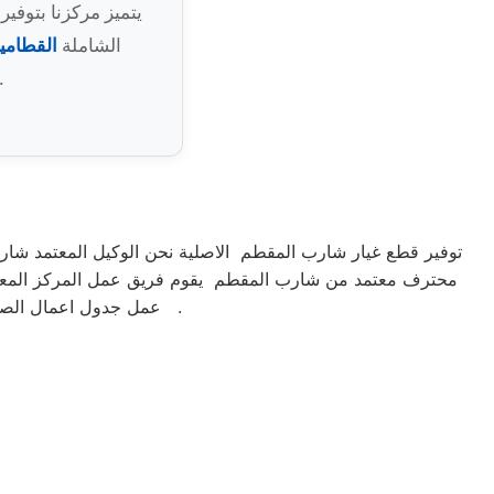
يتميز مركزنا بتوف
الشاملة
القطامي
المعتمد إلى باب منزلك خلال ساعات قليلة من تسجيل البل
توفير قطع غيار شارب المقطم الاصلية نحن الوكيل المعتمد شار
محترف معتمد من شارب المقطم يقوم فريق عمل المركز المعتمد
عمل جدول اعمال الصيانة لمتابعة الجهاز بشكل كامل الكشف الدائم علي الجهاز لتفادي المشاكل المحتملة وهذا مايميزنا .