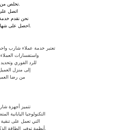
تخلص من مشكلات عدم تنظيف الصحون أو توقف سحب المياه بفضل مهندسينا المتخصصين.
اتصل عل
. نحن نقدم خدم
المعتمدة بعد إتمام عملية الإصلاح لتضمن كفاءة الخدمة.
. احصل على شها
تعتبر خدمة عملاء شارب واحد
واستفسارات العملاء ب
للرد الفوري وتحديد
إلى منزل العميل
من رضا العميل
تتميز أجهزة شارب
التكنولوجيا اليابانية ا
التي تعمل على تنقية ا
أنظمة توفير الطاقة الذكية والانفرتر التي تقلل من استهلاك الكهرباء بشكل ملحوظ مع الحفاظ على أعلى مستويات الأداء.