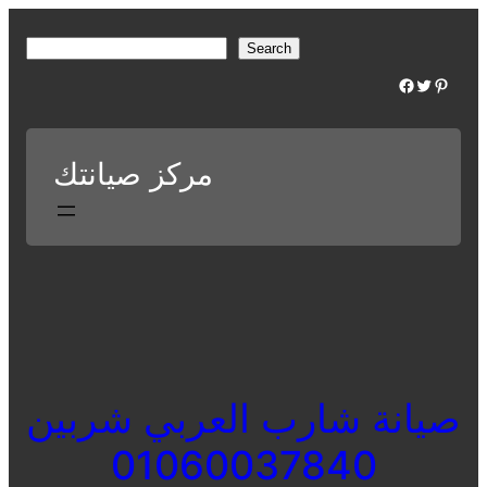
Skip
to
S
Search
content
e
Facebook
Twitter
Pinterest
a
r
c
مركز صيانتك
h
صيانة شارب العربي شربين
01060037840