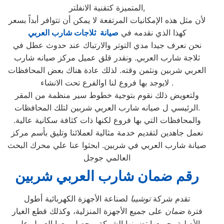
المتميزة كتقنية الانفلتر,
لأن مثل هذه الإمكانيات المرتفعة لا يمكن أن تتوافر أبداً بسعر
كهذا الذي نقدمه في
صيانة ثلاجات شارب العربي
نحن نعرف جيدا مدي التوتر والارتباك عند حدوث عطل في
ثلاجة شارب العربي. ونقدر قلق عميل مركز صيانه شارب
العربي شربين ونثمن وقته. لذلك عادة هناك بعض المحافظات
لايوجد بها فروع لنا اوالفرع تحت الانشاء .
ولتعويض ذلك نقوم بتوجية خطوط سير منظمة من المقر
الرئيسي ل صيانه شارب العربي شربين لتلك المحافظات.
والمحافظات التي بها فروع لكنها ذات كثافة سكانية عالية.
نعمل جاهدين لتقديم خدمة مثالية لعملائنا وتليق بأسم مركز
صيانة شارب العربي في شربين. ابحثوا عنا علي محرك البحث
العالمي جوجل
رقم ضمان شارب العربي شربين
تقدم شركة
توشيبا
لصناعة الأجهزة الكهربائية أطول
فترة
ضمان
على جميع الأجهزة المنزلية، وكذلك قطع الغيار
الأصلية، جميعها تضمنها الشركة ويحصل معها العميل على