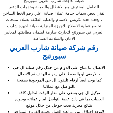
صيانة ثلاجات شارب العربي سبورتنج
التعامل المحترف مع الاعطال والصيانة وخدمات الدعم
الفني بعض سمات خدمة عملاء صيانة علي رقم الخط الساخن
تكريس الاهتمام والعناية الفائقة بعملاء منتجات samsung ،
تخضع عملية الاصلاح للاجهزة المنزلية صيانة اجهزة شارب
العربي في سبورتنج لتجاربَ صارمة لضمان مطابقتها لمعايير
الامان والسلامة الصناعية
رقم شركة صيانة شارب العربي
سبورتنج
الاتصال بنا متاح على الدوام من خلال رقم صيانة ال جي
الارضي او بالضغط علي ايقونة الهاتف ثم الاتصال ،
كما يوجد ايضاً ارقام تليفون ال جي الموجودة بصفحة
التواصل مع عملائنا.
توكيل ال جي يسعي على مدار الوقت لتذليل كافة
العقبات بما في ذلك عقبة التواصل امام عملائه بوجوده
بنتائج محرك بحث جوجل من خلال موقع
لايوجد اختلاف بين مواعيد العمل بجميع الفروع المتواجد