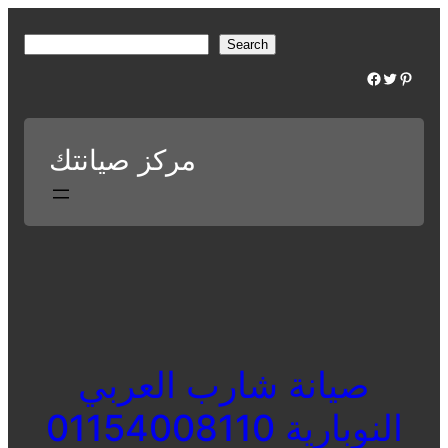
Skip
to
S
Search
content
e
Facebook
Twitter
Pinterest
a
r
c
مركز صيانتك
h
صيانة شارب العربي
النوبارية 01154008110